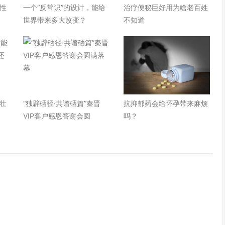
性
一个“反常识”的设计，能给
治疗便秘巨好用为啥老百姓
世界带来多大改变？
不知道
壮
“独辟硒径·共谱硒篇”秦晋
抗抑郁药会给怀孕带来麻烦
VIP客户感恩答谢会圆
吗？