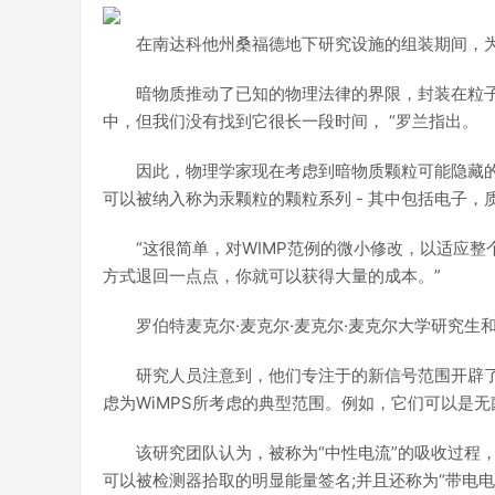
在南达科他州桑福德地下研究设施的组装期间，为W
暗物质推动了已知的物理法律的界限，封装在粒子
中，但我们没有找到它很长一段时间， “罗兰指出。
因此，物理学家现在考虑到暗物质颗粒可能隐藏的
可以被纳入称为汞颗粒的颗粒系列 - 其中包括电子，
“这很简单，对WIMP范例的微小修改，以适应整
方式退回一点点，你就可以获得大量的成本。”
罗伯特麦克尔·麦克尔·麦克尔·麦克尔大学研究生和华
研究人员注意到，他们专注于的新信号范围开辟了
虑为WiMPS所考虑的典型范围。例如，它们可以是
该研究团队认为，被称为“中性电流”的吸收过程
可以被检测器拾取的明显能量签名;并且还称为“带电