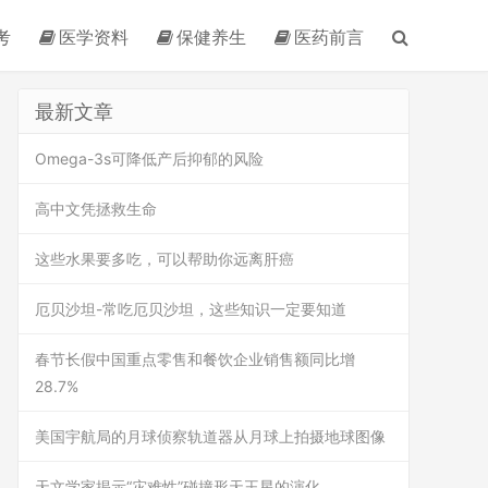
考
医学资料
保健养生
医药前言
最新文章
Omega-3s可降低产后抑郁的风险
高中文凭拯救生命
这些水果要多吃，可以帮助你远离肝癌
厄贝沙坦-常吃厄贝沙坦，这些知识一定要知道
春节长假中国重点零售和餐饮企业销售额同比增
28.7%
美国宇航局的月球侦察轨道器从月球上拍摄地球图像
天文学家揭示“灾难性”碰撞形天王星的演化