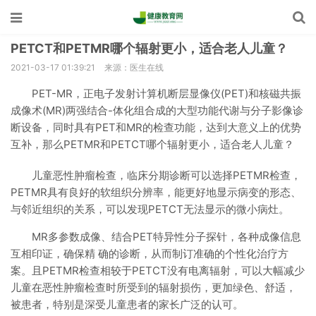
PETCT和PETMR哪个辐射更小，适合老人儿童？
2021-03-17 01:39:21
来源：医生在线
PET-MR，正电子发射计算机断层显像仪(PET)和核磁共振
成像术(MR)两强结合-体化组合成的大型功能代谢与分子影像诊
断设备，同时具有PET和MR的检查功能，达到大意义上的优势
互补，那么PETMR和PETCT哪个辐射更小，适合老人儿童？
儿童恶性肿瘤检查，临床分期诊断可以选择PETMR检查，
PETMR具有良好的软组织分辨率，能更好地显示病变的形态、
与邻近组织的关系，可以发现PETCT无法显示的微小病灶。
MR多参数成像、结合PET特异性分子探针，各种成像信息
互相印证，确保精 确的诊断，从而制订准确的个性化治疗方
案。且PETMR检查相较于PETCT没有电离辐射，可以大幅减少
儿童在恶性肿瘤检查时所受到的辐射损伤，更加绿色、舒适，
被患者，特别是深受儿童患者的家长广泛的认可。