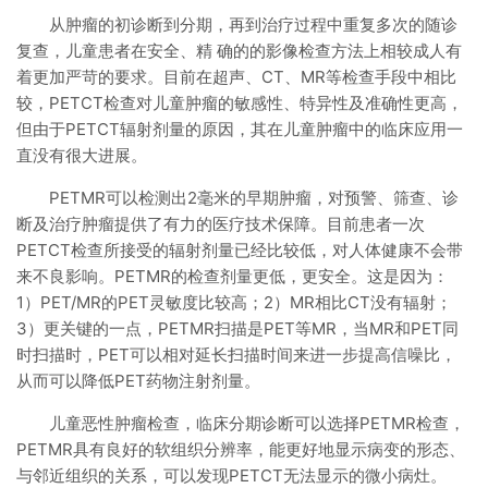
从肿瘤的初诊断到分期，再到治疗过程中重复多次的随诊
复查，儿童患者在安全、精 确的的影像检查方法上相较成人有
着更加严苛的要求。目前在超声、CT、MR等检查手段中相比
较，PETCT检查对儿童肿瘤的敏感性、特异性及准确性更高，
但由于PETCT辐射剂量的原因，其在儿童肿瘤中的临床应用一
直没有很大进展。
PETMR可以检测出2毫米的早期肿瘤，对预警、筛查、诊
断及治疗肿瘤提供了有力的医疗技术保障。目前患者一次
PETCT检查所接受的辐射剂量已经比较低，对人体健康不会带
来不良影响。PETMR的检查剂量更低，更安全。这是因为：
1）PET/MR的PET灵敏度比较高；2）MR相比CT没有辐射；
3）更关键的一点，PETMR扫描是PET等MR，当MR和PET同
时扫描时，PET可以相对延长扫描时间来进一步提高信噪比，
从而可以降低PET药物注射剂量。
儿童恶性肿瘤检查，临床分期诊断可以选择PETMR检查，
PETMR具有良好的软组织分辨率，能更好地显示病变的形态、
与邻近组织的关系，可以发现PETCT无法显示的微小病灶。