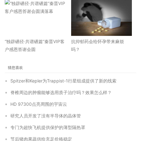
“独辟硒径·共谱硒篇”秦晋VIP客
抗抑郁药会给怀孕带来麻烦
户感恩答谢会圆
吗？
猜您喜欢
Spitzer和Kepler为Trappist-1行星组成提供了新的线索
脊椎周边的肿瘤能够选用质子治疗吗？效果怎么样？
HD 97300点亮周围的宇宙云
研究人员开发了没有半导体的晶体管
专门为超快飞机提供保护的薄型隔热罩
节后猪肉果蔬供给充足价格稳定