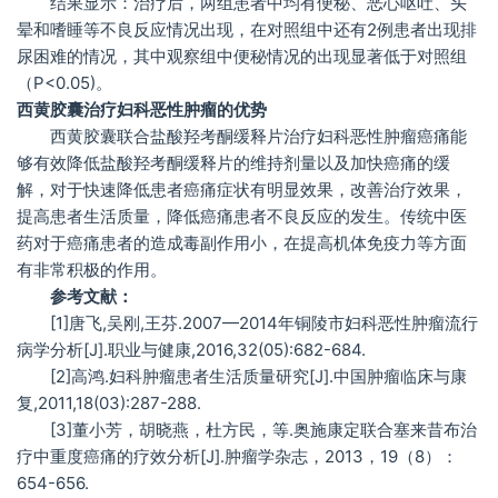
结果显示：治疗后，两组患者中均有便秘、恶心呕吐、头
晕和嗜睡等不良反应情况出现，在对照组中还有2例患者出现排
尿困难的情况，其中观察组中便秘情况的出现显著低于对照组
（P<0.05)。
西黄胶囊治疗妇科恶性肿瘤的优势
西黄胶囊联合盐酸羟考酮缓释片治疗妇科恶性肿瘤癌痛能
够有效降低盐酸羟考酮缓释片的维持剂量以及加快癌痛的缓
解，对于快速降低患者癌痛症状有明显效果，改善治疗效果，
提高患者生活质量，降低癌痛患者不良反应的发生。传统中医
药对于癌痛患者的造成毒副作用小，在提高机体免疫力等方面
有非常积极的作用。
参考文献：
[1]唐飞,吴刚,王芬.2007—2014年铜陵市妇科恶性肿瘤流行
病学分析[J].职业与健康,2016,32(05):682-684.
[2]高鸿.妇科肿瘤患者生活质量研究[J].中国肿瘤临床与康
复,2011,18(03):287-288.
[3]董小芳，胡晓燕，杜方民，等.奥施康定联合塞来昔布治
疗中重度癌痛的疗效分析[J].肿瘤学杂志，2013，19（8）：
654-656.