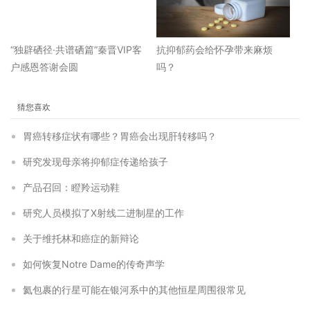
“独辟硒径·共谱硒篇”秦晋VIP客
抗抑郁药会给怀孕带来麻烦
户感恩答谢会圆
吗？
猜您喜欢
胃癌转移症状有哪些？胃癌会出现肝转移吗？
研究发现母亲将抑郁症传递给孩子
产品召回：瞪羚运动鞋
研究人员模拟了X射线二进制星的工作
关于维托林和癌症的新辩论
如何恢复Notre Dame的传奇声学
氦包裹的行星可能在银河系中的其他恒星周围很常见