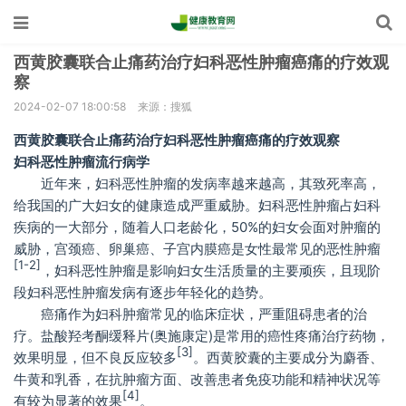
西黄胶囊联合止痛药治疗妇科恶性肿瘤癌痛的疗效观
察
2024-02-07 18:00:58
来源：搜狐
西黄胶囊联合止痛药治疗妇科恶性肿瘤癌痛的疗效观察
妇科恶性肿瘤流行病学
近年来，妇科恶性肿瘤的发病率越来越高，其致死率高，
给我国的广大妇女的健康造成严重威胁。妇科恶性肿瘤占妇科
疾病的一大部分，随着人口老龄化，50%的妇女会面对肿瘤的
威胁，宫颈癌、卵巢癌、子宫内膜癌是女性最常见的恶性肿瘤
[1-2]
，妇科恶性肿瘤是影响妇女生活质量的主要顽疾，且现阶
段妇科恶性肿瘤发病有逐步年轻化的趋势。
癌痛作为妇科肿瘤常见的临床症状，严重阻碍患者的治
疗。盐酸羟考酮缓释片(奥施康定)是常用的癌性疼痛治疗药物，
[3]
效果明显，但不良反应较多
。西黄胶囊的主要成分为麝香、
牛黄和乳香，在抗肿瘤方面、改善患者免疫功能和精神状况等
[4]
有较为显著的效果
。