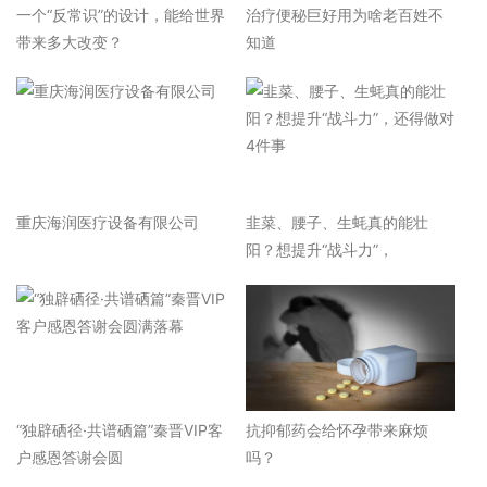
一个“反常识”的设计，能给世界
治疗便秘巨好用为啥老百姓不
带来多大改变？
知道
重庆海润医疗设备有限公司
韭菜、腰子、生蚝真的能壮
阳？想提升“战斗力”，
“独辟硒径·共谱硒篇”秦晋VIP客
抗抑郁药会给怀孕带来麻烦
户感恩答谢会圆
吗？