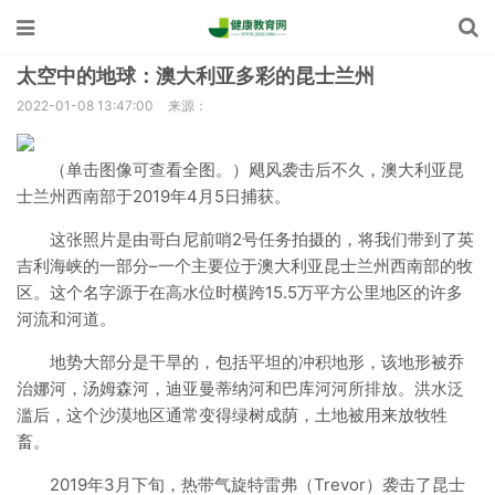
太空中的地球：澳大利亚多彩的昆士兰州
2022-01-08 13:47:00
来源：
（单击图像可查看全图。）飓风袭击后不久，澳大利亚昆
士兰州西南部于2019年4月5日捕获。
这张照片是由哥白尼前哨2号任务拍摄的，将我们带到了英
吉利海峡的一部分–一个主要位于澳大利亚昆士兰州西南部的牧
区。这个名字源于在高水位时横跨15.5万平方公​​里地区的许多
河流和河道。
地势大部分是干旱的，包括平坦的冲积地形，该地形被乔
治娜河，汤姆森河，迪亚曼蒂纳河和巴库河河所排放。洪水泛
滥后，这个沙漠地区通常变得绿树成荫，土地被用来放牧牲
畜。
2019年3月下旬，热带气旋特雷弗（Trevor）袭击了昆士