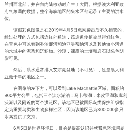
兰州西北部，并在向内陆移动时产生了大雨。根据澳大利亚政
府气象局的数据，整个海峡地区的集水区都记录了主要的洪水
位。
该假彩色图像是在2019年4月5日飓风袭击后不久捕获的，
经过处理的方式包括近红外通道，该通道使植被显得鲜红色。
在青色中可以看到乔治娜河和迪亚曼蒂纳河以及其他较小河道
的水域中的泥浆和沉积物。沙漠，裸露的土壤和岩石以绿色阴
影可见。
然后，洪水通常排入艾尔湖盆地（不可见），这是澳大利
亚最干旱的地区之一。
在图像的左下方，可以看到Lake Machattie区域。面积约
900平方公里，包括三个淡水湖泊：马卡蒂湖，米皮亚湖和库利
沃湖以及附近的两个洪泛区。该地区已被国际鸟类保护组织指
定为重要鸟类和生物多样性区，因为该地区已为300,000多只
水禽提供了支持。
6月5日是世界环境日，目的是提高认识并就紧急环境问题