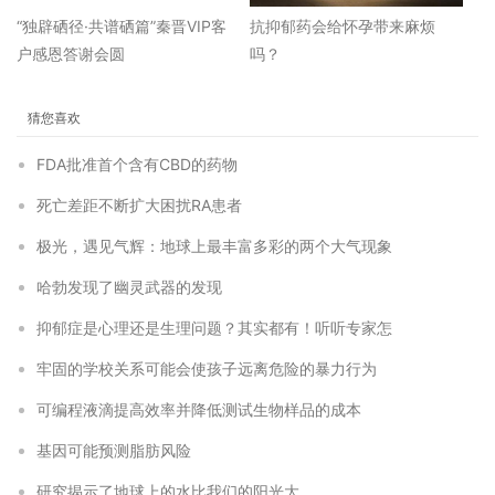
“独辟硒径·共谱硒篇”秦晋VIP客
抗抑郁药会给怀孕带来麻烦
户感恩答谢会圆
吗？
猜您喜欢
FDA批准首个含有CBD的药物
死亡差距不断扩大困扰RA患者
极光，遇见气辉：地球上最丰富多彩的两个大气现象
哈勃发现了幽灵武器的发现
抑郁症是心理还是生理问题？其实都有！听听专家怎
牢固的学校关系可能会使孩子远离危险的暴力行为
可编程液滴提高效率并降低测试生物样品的成本
基因可能预测脂肪风险
研究揭示了地球上的水比我们的阳光大