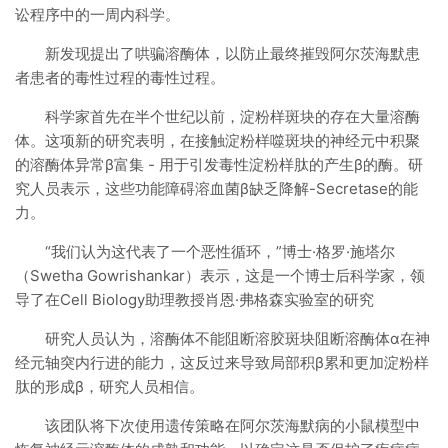
讼程序中的一周内科学。
新发现提出了哄骗溶酶体，以防止最终摧毁阿尔茨海默患
者患者的毒性过程的毒性过程。
科学家首先在半个世纪以前，淀粉样斑块的存在大量溶酶
体。这项新的研究表明，在接触淀粉样噬斑块的神经元中积聚
的溶酶体异常β富集 - 用于引发毒性淀粉样肽的产生β的酶。研
究人员表示，这些功能障碍溶血菌β缺乏降解-Secretase的能
力。
“我们认为这代表了一个恶性循环，”博士·格罗·施塔尔
（Swetha Gowrishankar）表示，这是一个博士后科学家，领
导了在Cell Biology助理教授肖恩·弗格森实验室的研究
研究人员认为，溶酶体不能阻断溶胶斑块阻断溶酶体α在神
经元轴突内行进的能力，这反过来导致局部积β累和更加淀粉样
肽的形成β，研究人员相信。
该团队将下次使用遗传策略在阿尔茨海默病的小鼠模型中