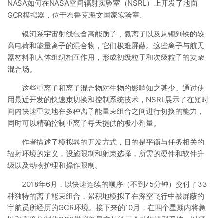
NASA如何在NASA空间辐射实验室（NSRL）上开发了地面
GCR模拟器，位于布鲁克海文国家实验室。
银河系宇宙射线包含高能质子，氦离子以及从锂到铁的较
高电荷和能量离子的混合物，它们极难屏蔽。这些离子与航天
器材料和人体组织相互作用，形成初级粒子和次级粒子的复杂
混合场。
这些重离子和离子混合物对生物的影响知之甚少。通过使
用最近开发的快速束切换和控制系统技术，NSRL展示了在短时
间内快速重复地在多种离子能量束组合之间进行切换的能力，
同时可以精确控制重离子每天提供的极小剂量。
作者描述了模拟器的开发方式，目的是平衡与任务相关的
辐射环境的定义，设施限制和射束选择，所需的硬件和软件升
级以及动物护理和操作限制。
2018年6月，以快速连续的顺序（不到75分钟）交付了33
种独特的离子能束组合，累积地模拟了在深空飞行中被屏蔽的
宇航员所经历的GCR环境。接下来的10月，在四个星期内将急