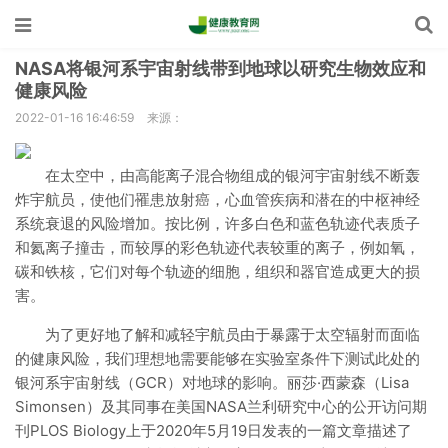
NASA将银河系宇宙射线带到地球以研究生物效应和
健康风险
2022-01-16 16:46:59
来源：
在太空中，由高能离子混合物组成的银河宇宙射线不断轰
炸宇航员，使他们罹患放射癌，心血管疾病和潜在的中枢神经
系统衰退的风险增加。按比例，许多白色和蓝色轨迹代表质子
和氦离子撞击，而较厚的彩色轨迹代表较重的离子，例如氧，
碳和铁核，它们对每个轨迹的细胞，组织和器官造成更大的损
害。
为了更好地了解和减轻宇航员由于暴露于太空辐射而面临
的健康风险，我们理想地需要能够在实验室条件下测试此处的
银河系宇宙射线（GCR）对地球的影响。丽莎·西蒙森（Lisa
Simonsen）及其同事在美国NASA兰利研究中心的公开访问期
刊PLOS Biology上于2020年5月19日发表的一篇文章描述了