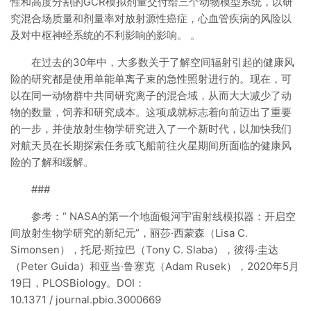
性和高度分割的GCR模拟剂量交付给三个动物模型系统，以研
究混合场质量和剂量率对放射源性癌症，心血管疾病的风险以
及对中枢神经系统的不利影响的影响。 。
在过去的30年中，大多数关于了解空间辐射引起的健康风
险的研究都是使用单能单离子束的急性照射进行的。现在，可
以在同一动物群中共同研究离子的混合域，从而大大减少了动
物的数量，饲养和研究成本。这项成就标志着向前迈出了重要
的一步，并使放射生物学研究进入了一个新时代，以加快我们
对航天员在长期探索任务或飞船前往火星期间所面临的健康风
险的了解和缓解。
###
参考：“ NASA的第一个地面银河宇宙射线模拟器：开启空
间放射生物学研究的新纪元”，丽莎·西蒙森（Lisa C.
Simonsen），托尼·斯拉巴（Tony C. Slaba），彼得·圭达
（Peter Guida）和亚当·鲁塞克（Adam Rusek），2020年5月
19日，PLOSBiology。DOI：
10.1371 / journal.pbio.3000669