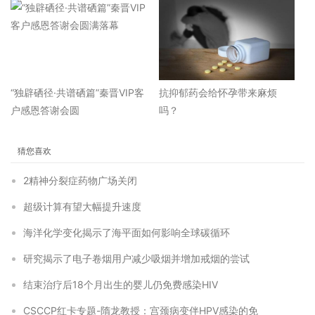
“独辟硒径·共谱硒篇”秦晋VIP客
抗抑郁药会给怀孕带来麻烦
户感恩答谢会圆
吗？
猜您喜欢
2精神分裂症药物广场关闭
超级计算有望大幅提升速度
海洋化学变化揭示了海平面如何影响全球碳循环
研究揭示了电子卷烟用户减少吸烟并增加戒烟的尝试
结束治疗后18个月出生的婴儿仍免费感染HIV
CSCCP红卡专题-隋龙教授：宫颈病变伴HPV感染的免