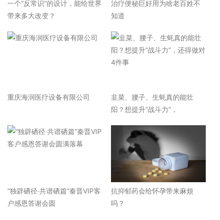
一个“反常识”的设计，能给世界
治疗便秘巨好用为啥老百姓不
带来多大改变？
知道
重庆海润医疗设备有限公司
韭菜、腰子、生蚝真的能壮
阳？想提升“战斗力”，
“独辟硒径·共谱硒篇”秦晋VIP客
抗抑郁药会给怀孕带来麻烦
户感恩答谢会圆
吗？