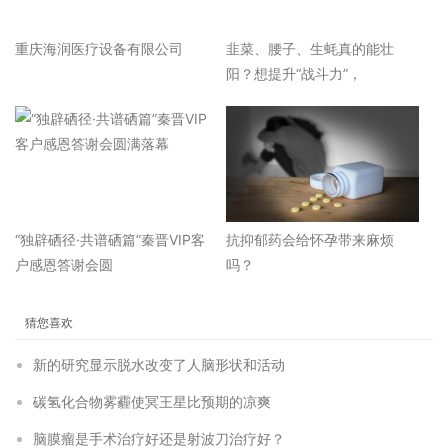
重庆海润医疗设备有限公司
韭菜、腰子、生蚝真的能壮
阳？想提升“战斗力”，
“独辟硒径·共谱硒篇”秦晋VIP客
抗抑郁药会给怀孕带来麻烦
户感恩答谢会圆
吗？
猜您喜欢
新的研究显示脱水改变了人脑形状和活动
碳氢化合物雾霾使冥王星比预期的凉爽
脑膜瘤是手术治疗好还是射波刀治疗好？