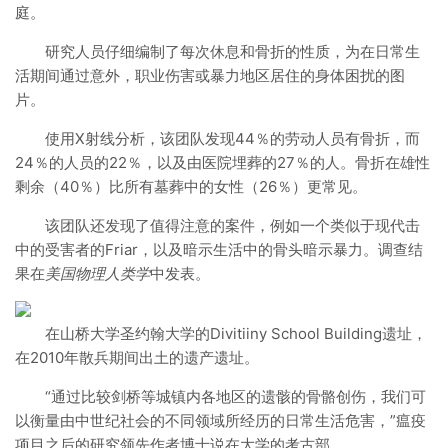
庭。
研究人员仔细编制了每次休息和骨折的性质，为在日常生
活期间通过意外，职业伤害或暴力地区居住的身体困扰的图
片。
使用X射线分析，该团队发现44％的劳动人员有骨折，而
24％的人员的22％，以及由医院埋葬的27％的人。骨折在雄性
剩余（40％）比所有墓葬中的女性（26％）更常见。
该团队还发现了值得注意的案件，例如一个类似于现代击
中的受害者的Friar，以及暗示生活中的骨头暗示暴力。调查结
果在
美国物理人类学
中发表。
在山桥大学圣约翰大学的Divitiiny School Building遗址，
在2010年散兵期间出土的遗产遗址。
“通过比较剑桥等城镇内各地区的遗骸的骨骼创伤，我们可
以衡量由中世纪社会的不同领域所经历的日常生活危害，”瘟疫
项目之后的研究领先作者博士说在大学的考古部。