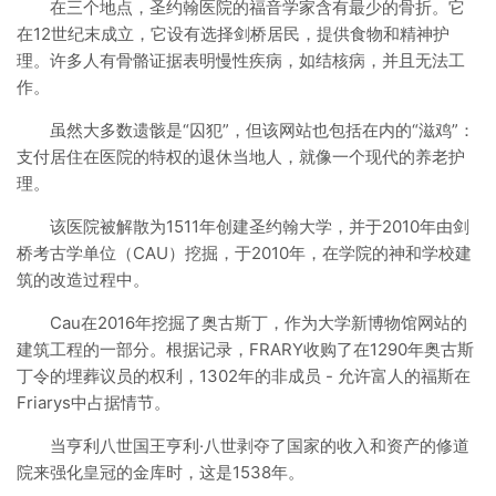
在三个地点，圣约翰医院的福音学家含有最少的骨折。它
在12世纪末成立，它设有选择剑桥居民，提供食物和精神护
理。许多人有骨骼证据表明慢性疾病，如结核病，并且无法工
作。
虽然大多数遗骸是“囚犯”，但该网站也包括在内的“滋鸡”：
支付居住在医院的特权的退休当地人，就像一个现代的养老护
理。
该医院被解散为1511年创建圣约翰大学，并于2010年由剑
桥考古学单位（CAU）挖掘，于2010年，在学院的神和学校建
筑的改造过程中。
Cau在2016年挖掘了奥古斯丁，作为大学新博物馆网站的
建筑工程的一部分。根据记录，FRARY收购了在1290年奥古斯
丁令的埋葬议员的权利，1302年的非成员 - 允许富人的福斯在
Friarys中占据情节。
当亨利八世国王亨利·八世剥夺了国家的收入和资产的修道
院来强化皇冠的金库时，这是1538年。