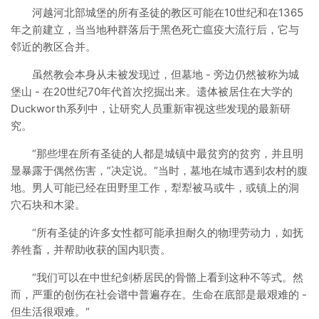
河越河北部城堡的所有圣徒的教区可能在10世纪和在1365
年之前建立，当当地种群落后于黑色死亡瘟疫大流行后，它与
邻近的教区合并。
虽然教会本身从未被发现过，但墓地 - 旁边仍然被称为城
堡山 - 在20世纪70年代首次挖掘出来。遗体被居住在大学的
Duckworth系列中，让研究人员重新审视这些发现的最新研
究。
“那些埋在所有圣徒的人都是城镇中最贫穷的贫穷，并且明
显暴露于偶然伤害，”决定说。“当时，墓地在城市遇到农村的腹
地。男人可能已经在田野里工作，犁犁被马或牛，或镇上的洞
穴石块和木梁。
“所有圣徒的许多女性都可能承担耐久的物理劳动力，如抚
养牲畜，并帮助收获的国内职责。
“我们可以在中世纪剑桥居民的骨骼上看到这种不等式。然
而，严重的创伤在社会谱中普遍存在。生命在底部是最艰难的 -
但生活很艰难。“