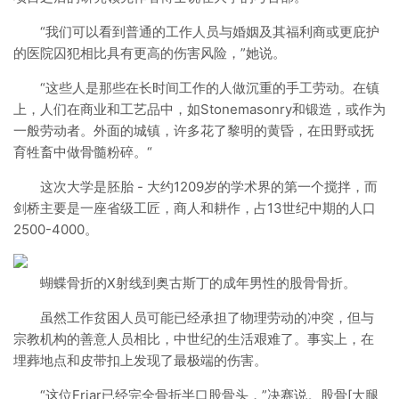
“我们可以看到普通的工作人员与婚姻及其福利商或更庇护
的医院囚犯相比具有更高的伤害风险，”她说。
“这些人是那些在长时间工作的人做沉重的手工劳动。在镇
上，人们在商业和工艺品中，如Stonemasonry和锻造，或作为
一般劳动者。外面的城镇，许多花了黎明的黄昏，在田野或抚
育牲畜中做骨髓粉碎。“
这次大学是胚胎 - 大约1209岁的学术界的第一个搅拌，而
剑桥主要是一座省级工匠，商人和耕作，占13世纪中期的人口
2500-4000。
蝴蝶骨折的X射线到奥古斯丁的成年男性的股骨骨折。
虽然工作贫困人员可能已经承担了物理劳动的冲突，但与
宗教机构的善意人员相比，中世纪的生活艰难了。事实上，在
埋葬地点和皮带扣上发现了最极端的伤害。
“这位Friar已经完全骨折半口股骨头，”决赛说。股骨[大腿