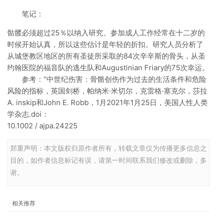
笔记：
骷髅必须超过25％以纳入研究。参加成人工作经常在十二岁的
时候开始认真，所以这些估计是年轻的折扣。研究人员分析了
从城堡教区地区的所有圣徒所采取的84次辛辛斯的骨头，从圣
约翰医院的福音队的逃生队和Augustinian Friary的75次幸运。
参考：“中世纪伤害：骨骼创伤作为过去的生活条件和危险
风险的指标，英国剑桥，帕纳米·米切尔，克雷格·塞克尔，莎拉
A. inskip和John E. Robb，1月2021年1月25日，美国人性人类
学杂志.doi：
10.1002 / ajpa.24225
郑重声明：本文版权归原作者所有，转载文章仅为传播更多信息之
目的，如作者信息标记有误，请第一时间联系我们修改或删除，多
谢。
相关推荐