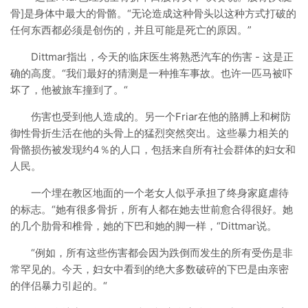
骨]是身体中最大的骨骼。“无论造成这种骨头以这种方式打破的
任何东西都必须是创伤的，并且可能是死亡的原因。”
Dittmar指出，今天的临床医生将熟悉汽车的伤害 - 这是正
确的高度。“我们最好的猜测是一种推车事故。也许一匹马被吓
坏了，他被旅车撞到了。“
伤害也受到他人造成的。另一个Friar在他的胳膊上和树防
御性骨折生活在他的头骨上的猛烈突然突出。这些暴力相关的
骨骼损伤被发现约4％的人口，包括来自所有社会群体的妇女和
人民。
一个埋在教区地面的一个老女人似乎承担了终身家庭虐待
的标志。“她有很多骨折，所有人都在她去世前愈合得很好。她
的几个肋骨和椎骨，她的下巴和她的脚一样，“Dittmar说。
“例如，所有这些伤害都会因为跌倒而发生的所有受伤是非
常罕见的。今天，妇女中看到的绝大多数破碎的下巴是由亲密
的伴侣暴力引起的。“