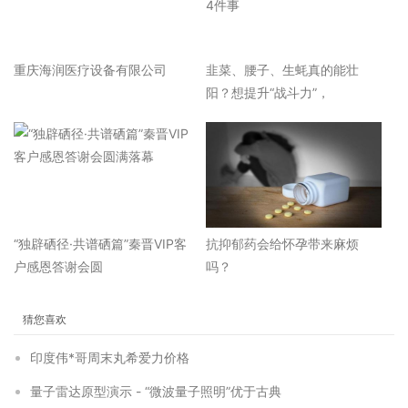
重庆海润医疗设备有限公司
韭菜、腰子、生蚝真的能壮
阳？想提升“战斗力”，
“独辟硒径·共谱硒篇”秦晋VIP客
抗抑郁药会给怀孕带来麻烦
户感恩答谢会圆
吗？
猜您喜欢
印度伟*哥周末丸希爱力价格
量子雷达原型演示 - “微波量子照明”优于古典