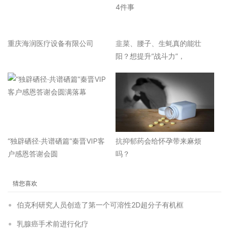
重庆海润医疗设备有限公司
韭菜、腰子、生蚝真的能壮
阳？想提升“战斗力”，
“独辟硒径·共谱硒篇”秦晋VIP客
抗抑郁药会给怀孕带来麻烦
户感恩答谢会圆
吗？
猜您喜欢
伯克利研究人员创造了第一个可溶性2D超分子有机框
乳腺癌手术前进行化疗