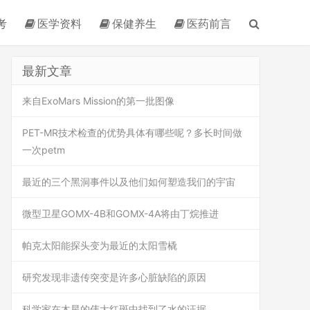
考
医学资料
保健养生
医药前言
最新文章
来自ExoMars Mission的第一批图像
PET-MR技术检查的优势具体有哪些呢？多长时间做
一次petm
最近的三个黑洞事件以及他们如何塑造我们的宇宙
微型卫星GOMX-4B和GOMX-4A将由丁烷推进
帕克太阳能探头变为最近的太阳雪橇
研究发现非遗传突变是许多心脏缺陷的原因
科学家在木星的伟大红斑中找到了水的证据