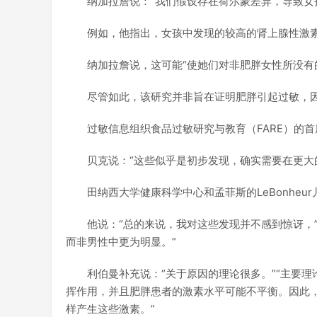
纳加拉詹说：“我们假设存在荷尔蒙差异，导致女
例如，他指出，女孩中发现的较高的肾上腺性激
纳加拉詹说，这可能“使她们对非肥胖女性所没有
尽管如此，该研究并非旨在证明肥胖引起过敏，
过敏信息组织食品过敏研究与教育（FARE）的首席执
贝克说：“这些似乎是初步发现，确实需要在更大
田纳西大学健康科学中心和孟菲斯的LeBonheur儿
他说：“总的来说，我对这些发现并不感到惊讶，
而非男性中更为明显。”
利伯曼补充说：“关于原因的理论很多。”“主要
挥作用，并且肥胖患者的激素水平可能不平衡。因此
样产生这些激素。”