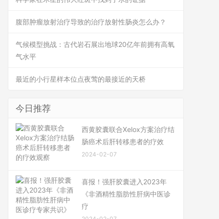
腹部肿瘤放射治疗导致的治疗放射性肠炎怎么办？
气候模型挑战：古代岩石展出地球20亿年前拥有高氧
气水平
最近的小行星样本位点夜莺的最接近的天桥
今日推荐
西黄胶囊联合Xelox方案治疗结
肠癌术后肝转移患者的疗效
2024-02-07
喜报！强肝胶囊进入2023年
《非酒精性脂肪性肝病中医诊
疗
2024-02-07