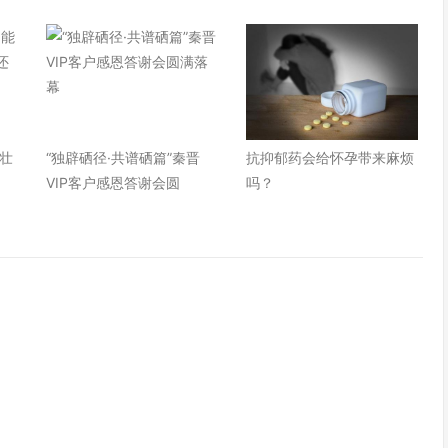
壮
“独辟硒径·共谱硒篇”秦晋
抗抑郁药会给怀孕带来麻烦
VIP客户感恩答谢会圆
吗？