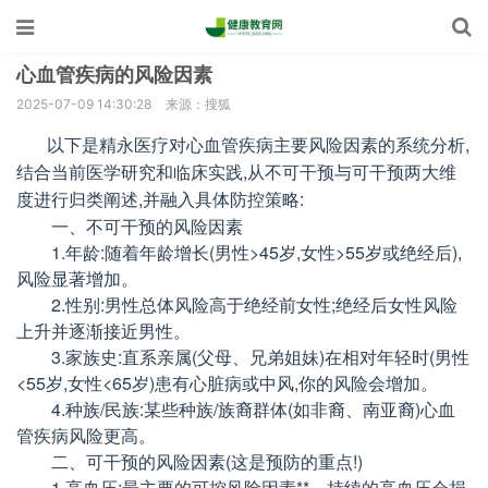
心血管疾病的风险因素
2025-07-09 14:30:28
来源：搜狐
以下是精永医疗对心血管疾病主要风险因素的系统分析,
结合当前医学研究和临床实践,从不可干预与可干预两大维
度进行归类阐述,并融入具体防控策略:
一、不可干预的风险因素
1.年龄:随着年龄增长(男性>45岁,女性>55岁或绝经后),
风险显著增加。
2.性别:男性总体风险高于绝经前女性;绝经后女性风险
上升并逐渐接近男性。
3.家族史:直系亲属(父母、兄弟姐妹)在相对年轻时(男性
<55岁,女性<65岁)患有心脏病或中风,你的风险会增加。
4.种族/民族:某些种族/族裔群体(如非裔、南亚裔)心血
管疾病风险更高。
二、可干预的风险因素(这是预防的重点!)
1.高血压:最主要的可控风险因素**。持续的高血压会损