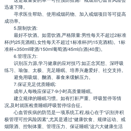
迅速下降。
寻求医生帮助、使用戒烟药物、加入戒烟项目等可提高
成功率。
5.限制饮酒:
最好不饮酒。如需饮酒,严格限量:男性每天不超过2标准
杯(约25克酒精),女性每天不超过1标准杯(约15克酒精)。1标
准杯≈350ml啤酒/150ml葡萄酒/45ml白酒(40度)。
6.管理压力:
识别压力源,学习健康的应对技巧:如正念冥想、深呼吸
练习、瑜伽、太极、充足睡眠、培养兴趣爱好、社交支持。
避免用吸烟、酗酒、暴食来缓解压力。
7.保证充足优质睡眠:
成年人每晚应保证7-9小时高质量睡眠。
建立规律的睡眠习惯。如有打鼾严重、呼吸暂停等情
况,及时就医检查睡眠呼吸暂停综合征。
心血管疾病的防范是一项系统工程,核心在于“识别并积
极管理可控风险因素”,尤其是通过“健康饮食、规律运动、戒
烟限酒、控制体重、管理压力、保证睡眠”这六大健康生活