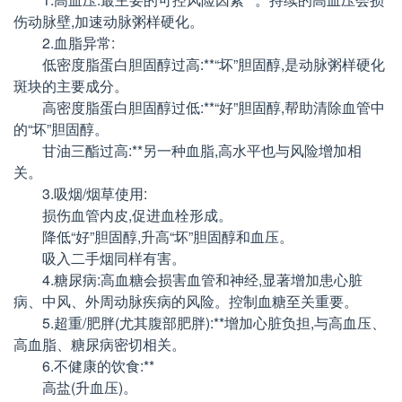
伤动脉壁,加速动脉粥样硬化。
2.血脂异常:
低密度脂蛋白胆固醇过高:**“坏”胆固醇,是动脉粥样硬化
斑块的主要成分。
高密度脂蛋白胆固醇过低:**“好”胆固醇,帮助清除血管中
的“坏”胆固醇。
甘油三酯过高:**另一种血脂,高水平也与风险增加相
关。
3.吸烟/烟草使用:
损伤血管内皮,促进血栓形成。
降低“好”胆固醇,升高“坏”胆固醇和血压。
吸入二手烟同样有害。
4.糖尿病:高血糖会损害血管和神经,显著增加患心脏
病、中风、外周动脉疾病的风险。控制血糖至关重要。
5.超重/肥胖(尤其腹部肥胖):**增加心脏负担,与高血压、
高血脂、糖尿病密切相关。
6.不健康的饮食:**
高盐(升血压)。