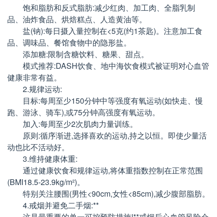
饱和脂肪和反式脂肪:减少红肉、加工肉、全脂乳制
品、油炸食品、烘焙糕点、人造黄油等。
盐(钠):每日摄入量控制在<5克(约1茶匙)。注意加工食
品、调味品、餐馆食物中的隐形盐。
添加糖:限制含糖饮料、糖果、甜点。
模式推荐:DASH饮食、地中海饮食模式被证明对心血管
健康非常有益。
2.规律运动:
目标:每周至少150分钟中等强度有氧运动(如快走、慢
跑、游泳、骑车),或75分钟高强度有氧运动。
加入:每周至少2次肌肉力量训练。
原则:循序渐进,选择喜欢的运动,持之以恒。即使少量活
动也比不活动好。
3.维持健康体重:
通过健康饮食和规律运动,将体重指数控制在正常范围
(BMI18.5-23.9kg/m²)。
特别关注腰围(男性<90cm,女性<85cm),减少腹部脂肪。
4.戒烟并避免二手烟:**
这是最重要的单一可控预防措施!**戒烟后心血管风险会