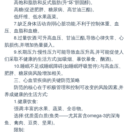
高饱和脂肪和反式脂肪(升“坏”胆固醇)。
高糖(促进肥胖、糖尿病、高甘油三酯)。
低纤维、低水果蔬菜。
7.缺乏身体活动:削弱心脏功能,不利于控制体重、血
压、血脂和血糖。
8.过量饮酒:可升高血压、甘油三酯,导致心律失常、心
肌损伤,并增加热量摄入。
9.长期压力:慢性压力可能导致血压升高,并可能促使人
们采取不健康的生活方式(如吸烟、暴饮暴食、酗酒)。
10.睡眠不足或睡眠障碍(如睡眠呼吸暂停):与高血压、
肥胖、糖尿病风险增加相关。
三、心血管疾病的关键防范策略
防范的核心在于积极管理和控制可改变的风险因素,并
养成健康的生活方式:
1.健康饮食:
强调:丰富的水果、蔬菜、全谷物。
选择:优质蛋白质(鱼类——尤其富含omega-3的深海
鱼、禽肉、豆类、坚果)。
限制: