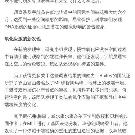
表示他们确实有血液样本在太空飞行之前和之后。
调查涉及宇航员在低地轨道中的国际空间站花费大约六个
月，这受到一些空间辐射的影响。尽管保护，科学家们发现
DNA损伤的证据可能是潜在的健康影响的警告迹象。
氧化应激的新发现
在新的发现中，研究小组发现，慢性氧化应激在空间过程
中有助于他们观察到的端粒伸长率。他们还发现，宇航员通常
在太空后的端粒较短。该团队还观察到待遇的差异。
为了获得更多关于这些调查结果的洞察力，Bailey的团队还
研究了双山登山者缩放了Mt.珠穆朗玛峰，地球上的极端环境。
非攀登双胞胎仍处于较低的海拔，包括科罗拉多州博尔德。值
得注意的是，该团队发现了类似的氧化应激的证据和登山者中
端粒长度的变化。
克里斯托弗·梅森，威尔康尔康奈尔医学副教授和贝利的共
同作者，在Mt上进行了基因表达分析。珠穆朗玛峰登山者。他
发现了一种依赖于端粒酶的重组的重组途径的证据，以导致较