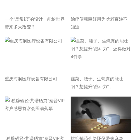
一个“反常识”的设计，能给世界
治疗便秘巨好用为啥老百姓不
带来多大改变？
知道
重庆海润医疗设备有限公司
韭菜、腰子、生蚝真的能壮
阳？想提升“战斗力”，
“独辟硒径·共谱硒篇”秦晋VIP客
抗抑郁药会给怀孕带来麻烦