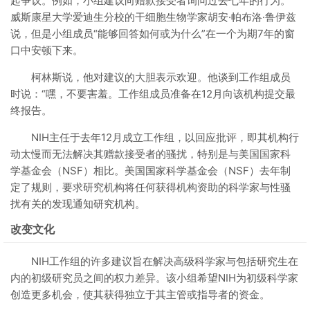
起争议。例如，小组建议向赠款接受者询问过去七年的行为。
威斯康星大学爱迪生分校的干细胞生物学家胡安·帕布洛·鲁伊兹
说，但是小组成员“能够回答如何或为什么”在一个为期7年的窗
口中安顿下来。
柯林斯说，他对建议的大胆表示欢迎。他谈到工作组成员
时说：“嘿，不要害羞。工作组成员准备在12月向该机构提交最
终报告。
NIH主任于去年12月成立工作组，以回应批评，即其机构行
动太慢而无法解决其赠款接受者的骚扰，特别是与美国国家科
学基金会（NSF）相比。美国国家科学基金会（NSF）去年制
定了规则，要求研究机构将任何获得机构资助的科学家与性骚
扰有关的发现通知研究机构。
改变文化
NIH工作组的许多建议旨在解决高级科学家与包括研究生在
内的初级研究员之间的权力差异。该小组希望NIH为初级科学家
创造更多机会，使其获得独立于其主管或指导者的资金。