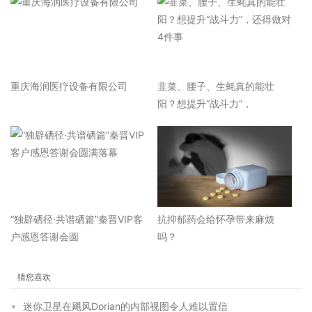
重庆海润医疗设备有限公司
韭菜、腰子、生蚝真的能壮
阳？想提升“战斗力”，
“独辟硒径·共谱硒篇”秦晋VIP客
抗抑郁药会给怀孕带来麻烦
户感恩答谢会圆
吗？
猜您喜欢
迷你卫星在飓风Dorian的内部视图令人难以置信