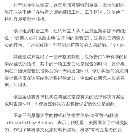
对于国际学生而言，这些步骤可能特别重要，因为他们的
签证取决于他们在特定导师的继续工作。工作组说，这使他们
特别容易受到性骚扰。
该小组的联合主席，纽约州立大学大臣克里斯蒂娜·约翰逊
说：“受训人员可以自由地[去不同的实验室]，这将改变调查人
员的行为。”“这会减轻一个可能是坏演员的人的影响。”？/ p>
其他建议则提出了一套严格的制度，以报告由NIH资助的科
学家骚扰的指控。其中的一项主要变化是报告的时间：要求机
构在开始调查骚扰投诉后的一周内通知NIH。该机构当前的规则
要求机构仅在调查结果导致纪律处分（例如终止研究人员的雇
用）时报告。
该提案还将要求机构在与骚扰指控有关的法律解决方案达
成时告知NIH，即使这些解决方案包括保密协议也是如此。
图森亚利桑那大学的神经科学家罗伯塔·迪亚兹·布林顿
（Roberta Diaz Brinton）表示，很明显，美国国立卫生研究院
的工作组了解科学文化如何助长骚扰。科学“有时是荒野的西