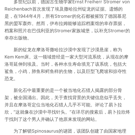
多世纪以前，德国古生物学家Ernst Freiherr Stromer von
Reichenbach首次发现了埃及撒哈拉州锭龙的证据。遗憾的
是，在1944年4月，所有Stromer的化石都被摧毁了德国慕尼
黑的盟军轰炸。然而，伊布拉姆能够追踪档案馆的幸存票据，
档案和照片在巴伐利亚的Stromer家族城堡，以补充Stromer的
幸存出版物。
新的锭龙在摩洛哥撒哈拉沙漠中发现了沙漠悬崖，称为
Kem Kem床。这一领域曾经是一家大型河流系统，从现在的摩
洛哥延伸到埃及。当时，各种水生寿命填充了该系统，包括大
鲨鱼，小鸡，肺鱼和鳄鱼样的生物，以及巨型飞爬坡和掠夺性
恐龙。
新化石中最重要的是一个被当地化石猎人揭露的部分骨
架，被全国涌出。因此，关于查找背景的关键信息似乎丢失，
并且在摩洛哥定位当地化石猎人几乎不可能。评论了易卜拉
欣，“这就像在沙漠中寻找针头。”在详尽的搜索后，易卜拉欣终
于找到了这个男人并确认了他原来发现的网站。
为了解锁Spinosaurus的谜团，该团队创建了由国家地理