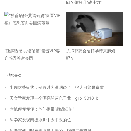
阳？想提升“战斗力”，
“独辟硒径·共谱硒篇”秦晋VIP客
抗抑郁药会给怀孕带来麻烦
户感恩答谢会圆
吗？
猜您喜欢
出现这些症状，别再以为是咽炎了，很大可能是食道
天文学家发现一个明亮的蓝色千龙，grb150101b
老鼠便便便便：他们携带“超级细菌”
科学家发现南极冰川中太阳系的位
科学家使用陨石来测量古老的太阳能星云磁场