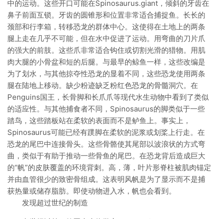
中的运动。这些开口可能在Spinosaurus.giant，倾斜的牙齿在
鼻子前面互锁。牙齿的圆锥形和位置非常适合捕捉鱼。长长的
颈部和行李箱，转移恐龙的群体中心。这使得在土地上的两条
腿上走在几乎不可能，但在水中促进了运动。用弯曲的刀片爪
的强大的前肢。这些爪非常适合钩住或切割光滑的猎物。用肌
肉大腿的小骨盆和短的后腿。与最早的鲸鱼一样，这些改编是
为了划水，与其他掠夺性恐龙的显着不同，这些恐龙使用两条
腿在陆地上移动。缺少粉迹缺乏粉红色恐龙的骨髓洞穴。在
Penguins国王，长骨脚和长爪爪等现代水生动物中看到了类似
的适应性。与其他捕食者不同，Spinosaurus的脚类似于一些
踏鸟，这些踏板站在柔软的表面而不是鲈鱼上。事实上，
Spinosaurus可能已经有蹼脚在柔软的泥浆或划桨上行走。在
恐龙的尾巴中连接骨头。这些骨骼使其尾部以波浪状的方式弯
曲，类似于有助于推动一些骨鱼的尾巴。在恐龙背后造成巨大
的“帆”的皮肤覆盖的环境背刺。高，薄，叶片形脊柱被肌肉锚定
并由血管很少的致密骨组成。这表明风帆是为了显示而不是捕
获热量或储存脂肪。即使动物进入水，帆也会看到。
发现超过世纪的制造