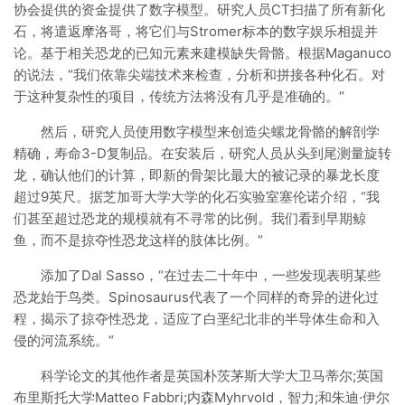
协会提供的资金提供了数字模型。研究人员CT扫描了所有新化
石，将遣返摩洛哥，将它们与Stromer标本的数字娱乐相提并
论。基于相关恐龙的已知元素来建模缺失骨骼。根据Maganuco
的说法，“我们依靠尖端技术来检查，分析和拼接各种化石。对
于这种复杂性的项目，传统方法将没有几乎是准确的。“
然后，研究人员使用数字模型来创造尖螺龙骨骼的解剖学
精确，寿命3-D复制品。在安装后，研究人员从头到尾测量旋转
龙，确认他们的计算，即新的骨架比最大的被记录的暴龙长度
超过9英尺。据芝加哥大学大学的化石实验室塞伦诺介绍，“我
们甚至超过恐龙的规模就有不寻常的比例。我们看到早期鲸
鱼，而不是掠夺性恐龙这样的肢体比例。“
添加了Dal Sasso，“在过去二十年中，一些发现表明某些
恐龙始于鸟类。Spinosaurus代表了一个同样的奇异的进化过
程，揭示了掠夺性恐龙，适应了白垩纪北非的半导体生命和入
侵的河流系统。“
科学论文的其他作者是英国朴茨茅斯大学大卫马蒂尔;英国
布里斯托大学Matteo Fabbri;内森Myhrvold，智力;和朱迪·伊尔