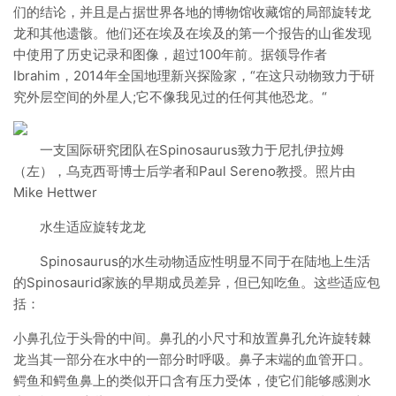
们的结论，并且是占据世界各地的博物馆收藏馆的局部旋转龙
龙和其他遗骸。他们还在埃及在埃及的第一个报告的山雀发现
中使用了历史记录和图像，超过100年前。据领导作者
Ibrahim，2014年全国地理新兴探险家，“在这只动物致力于研
究外层空间的外星人;它不像我见过的任何其他恐龙。“
一支国际研究团队在Spinosaurus致力于尼扎伊拉姆
（左），乌克西哥博士后学者和Paul Sereno教授。照片由
Mike Hettwer
水生适应旋转龙龙
Spinosaurus的水生动物适应性明显不同于在陆地上生活
的Spinosaurid家族的早期成员差异，但已知吃鱼。这些适应包
括：
小鼻孔位于头骨的中间。鼻孔的小尺寸和放置鼻孔允许旋转棘
龙当其一部分在水中的一部分时呼吸。鼻子末端的血管开口。
鳄鱼和鳄鱼鼻上的类似开口含有压力受体，使它们能够感测水