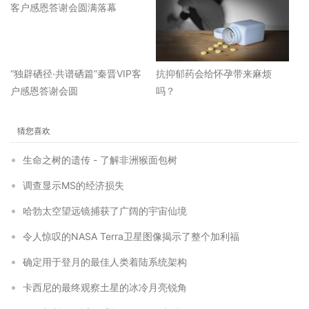
“独辟硒径·共谱硒篇”秦晋VIP客
抗抑郁药会给怀孕带来麻烦
户感恩答谢会圆
吗？
猜您喜欢
生命之树的遗传 - 了解非洲猴面包树
调查显示MS的经济损失
哈勃太空望远镜捕获了广阔的宇宙仙境
令人惊叹的NASA Terra卫星图像揭示了整个加利福
确定用于登月的最佳人类着陆系统架构
卡西尼的最终观察土星的冰冷月亮锐角