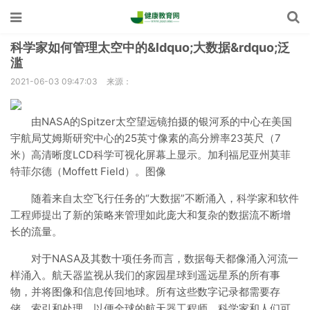
科学家如何管理太空中的&ldquo;大数据&rdquo;泛
滥
2021-06-03 09:47:03
来源：
由NASA的Spitzer太空望远镜拍摄的银河系的中心在美国
宇航局艾姆斯研究中心的25英寸像素的高分辨率23英尺（7
米）高清晰度LCD科学可视化屏幕上显示。加利福尼亚州莫菲
特菲尔德（Moffett Field）。图像
随着来自太空飞行任务的“大数据”不断涌入，科学家和软件
工程师提出了新的策略来管理如此庞大和复杂的数据流不断增
长的流量。
对于NASA及其数十项任务而言，数据每天都像涌入河流一
样涌入。航天器监视从我们的家园星球到遥远星系的所有事
物，并将图像和信息传回地球。所有这些数字记录都需要存
储，索引和处理，以便全球的航天器工程师，科学家和人们可