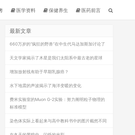
考
医学资料
保健养生
医药前言
最新文章
660万岁的“疯狂的野兽”在中生代马达加斯加讨论了
天文学家揭示了木星是我们太阳系中最古老的星球
增加放射线有助于早期乳腺癌？
水下地震的声波揭示了海洋变暖的变化
费米实验室的Muon G-2实验：努力阐明粒子物理的
标准模型
染色体实际上看起来与高中教科书中的图片截然不同
在冬天的黑暗中，闪烁的光彩