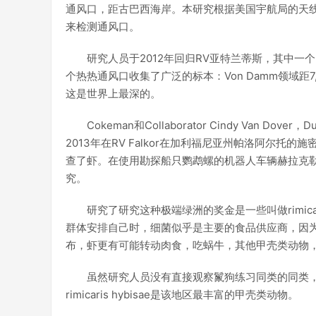
通风口，距古巴西海岸。本研究根据美国宇航局的天
来检测通风口。
研究人员于2012年回归RV亚特兰蒂斯，其中一
个热热通风口收集了广泛的标本：Von Damm领域距7,5
这是世界上最深的。
Cokeman和Collaborator Cindy Van Do
2013年在RV Falkor在加利福尼亚州帕洛阿尔托的
查了虾。在使用勘探船只鹦鹉螺的机器人车辆赫拉克
究。
研究了研究这种极端绿洲的奖金是一些叫做rimica
群体安排自己时，细菌似乎是主要的食品供应商，因
布，虾更有可能转动肉食，吃蜗牛，其他甲壳类动物
虽然研究人员没有直接观察鬣狗练习同类的同类
rimicaris hybisae是该地区最丰富的甲壳类动物。