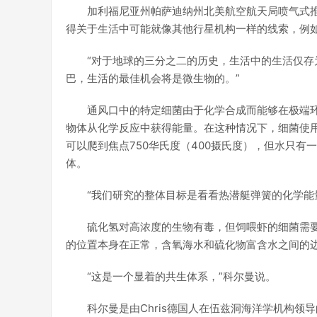
加利福尼亚州帕萨迪纳州北美航空航天局喷气式
得关于生活中可能就像其他行星机构一样的线索，例如木星
“对于地球的三分之二的历史，生活中的生活仅存为微生
巴，生活的最佳机会将是微生物的。”
通风口中的特定细菌由于化学合成而能够在极端
物体从化学反应中获得能量。在这种情况下，细菌使
可以爬到焦点750华氏度（400摄氏度），但水只
体。
“我们研究的整体目标是看看热潜艇弹簧的化学能
硫化氢对高浓度的生物有毒，但饲喂虾的细菌需
的位置本身在正常，含氧海水和硫化物富含水之间的
“这是一个显着的共生体系，”科尔曼说。
科尔曼是由Chris德国人在伍兹洞海洋学机构领