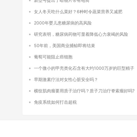
新型号提出了暗物片带有电荷
女人冬天吃什么菜好？6种时令蔬菜营养又减肥
2000年婴儿患糖尿病的高风险
研究表明，糖尿病药物可显着降低心力衰竭的风险
50年前，美国商业捕鲸即将结束
葡萄可能阻止癌细胞
一个微小的甲壳类化石含有大约1000万岁的巨型精子
早期激素疗法对女性心脏安全吗？
横纹肌肉瘤要用质子治疗吗？质子刀治疗脊索瘤好吗?
免疫系统如何打击超税