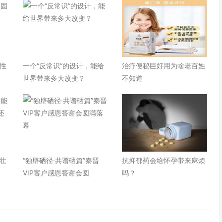
性
一个“反常识”的设计，能给
治疗便秘巨好用为啥老百姓
世界带来多大改变？
不知道
壮
“独辟硒径·共谱硒篇”秦晋
抗抑郁药会给怀孕带来麻烦
VIP客户感恩答谢会圆
吗？