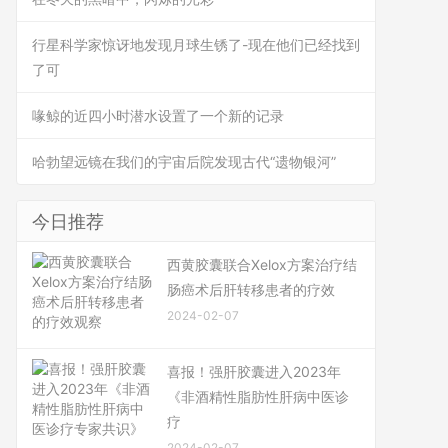
行星科学家惊讶地发现月球生锈了-现在他们已经找到
了可
喙鲸的近四小时潜水设置了一个新的记录
哈勃望远镜在我们的宇宙后院发现古代“遗物银河”
今日推荐
西黄胶囊联合Xelox方案治疗结
肠癌术后肝转移患者的疗效
2024-02-07
喜报！强肝胶囊进入2023年
《非酒精性脂肪性肝病中医诊
疗
2024-02-07