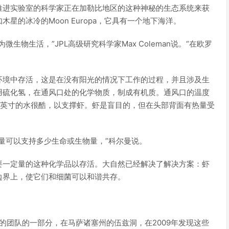
推进实验室的科学家正在加勒比地区的这种神秘的生态系统来获
的冰冷的Moon Europa，它具有一个地下海洋。
物生活，”JPL高级研究科学家Max Coleman说。“在欧罗
环境中存活，这是在没有阳光的情况下工作的过程，并且涉及生
用硫化氢，在通风口处的化学物质，制成有机质。通风口的温度
有一英寸的水很酷，以支撑虾。虾是盲目的，但在头部背面有热量受
量可以支持多少生命或生物量，”科尔曼说。
要一定量的这种化学品以存活。大自然已经解决了解决方案：虾
边界上，使它们和细菌可以和谐共存。
导的团队的一部分，在马萨诸塞州的伍兹洞，在2009年发现这些