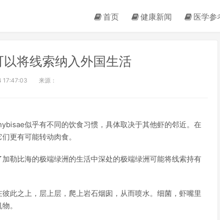
首页
健康新闻
医学参
可以将线索纳入外国生活
 17:47:03
来源：
s hybisae似乎有不同的饮食习惯，具体取决于其他虾的邻近。在
它们更有可能转动肉食。
了加勒比海的极端绿洲的生活中深处的极端绿洲可能将线索持有
在彼此之上，层上层，爬上岩石烟囱，从而喷水。细菌，虾嘴里
机物。