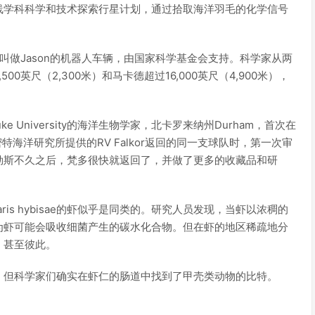
线学科科学和技术探索行星计划，通过拾取海洋羽毛的化学信号
个叫做Jason的机器人车辆，由国家科学基金会支持。科学家从两
00英尺（2,300米）和马卡德超过16,000英尺（4,900米），
ver，Duke University的海洋生物学家，北卡罗来纳州Durham，首次在
施密特海洋研究所提供的RV Falkor返回的同一支球队时，第一次审
勒斯不久之后，梵多很快就返回了，并做了更多的收藏品和研
ris hybisae的虾似乎是同类的。研究人员发现，当虾以浓稠的
为虾可能会吸收细菌产生的碳水化合物。但在虾的地区稀疏地分
，甚至彼此。
，但科学家们确实在虾仁的肠道中找到了甲壳类动物的比特。