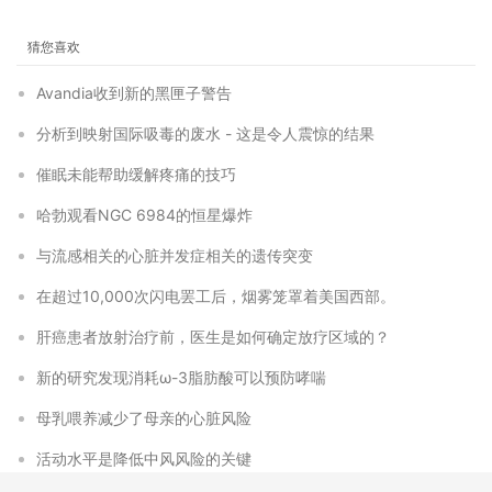
猜您喜欢
Avandia收到新的黑匣子警告
分析到映射国际吸毒的废水 - 这是令人震惊的结果
催眠未能帮助缓解疼痛的技巧
哈勃观看NGC 6984的恒星爆炸
与流感相关的心脏并发症相关的遗传突变
在超过10,000次闪电罢工后，烟雾笼罩着美国西部。
肝癌患者放射治疗前，医生是如何确定放疗区域的？
新的研究发现消耗ω-3脂肪酸可以预防哮喘
母乳喂养减少了母亲的心脏风险
活动水平是降低中风风险的关键