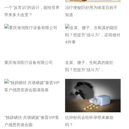
一个“反常识”的设计，能给世界
治疗便秘巨好用为啥老百姓不
带来多大改变？
知道
重庆海润医疗设备有限公司
韭菜、腰子、生蚝真的能壮
阳？想提升“战斗力”，
“独辟硒径·共谱硒篇”秦晋VIP客
抗抑郁药会给怀孕带来麻烦
户感恩答谢会圆
吗？