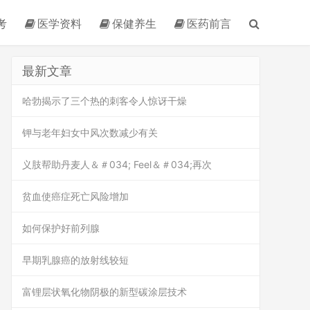
考
医学资料
保健养生
医药前言
最新文章
哈勃揭示了三个热的刺客令人惊讶干燥
钾与老年妇女中风次数减少有关
义肢帮助丹麦人＆＃034; Feel＆＃034;再次
贫血使癌症死亡风险增加
如何保护好前列腺
早期乳腺癌的放射线较短
富锂层状氧化物阴极的新型碳涂层技术