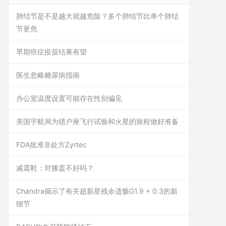
肺结节是不是越大就越危险？多个肺结节比单个肺结
节更危
早期癌症疫苗结果有望
医生忽略糖尿病指南
办公室温度设置可能存在性别偏见
美国宇航局为猎户座飞行试验和火星的旅程做好准备
FDA批准非处方Zyrtec
减震鞋：对膝盖不好吗？
Chandra揭示了有关超新星残余遗骸G1.9 + 0.3的新
细节