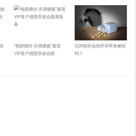
壮
“独辟硒径·共谱硒篇”秦晋
抗抑郁药会给怀孕带来麻烦
VIP客户感恩答谢会圆
吗？