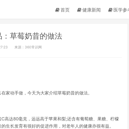
首页
健康新闻
医学参
品：草莓奶昔的做法
27:23
来源：360常识网
己在家动手做，今天为大家介绍草莓奶昔的做法。
C高达80毫克，远远高于苹果和梨;还含有葡萄糖、果糖、柠檬
童的生长发育有很好的促进作用，对老年人的健康亦很有益。