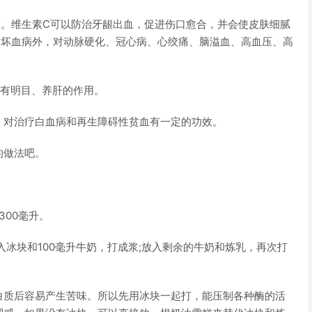
高。维生素C可以防治牙龈出血，促进伤口愈合，并会使皮肤细腻
防坏血病外，对动脉硬化、冠心病、心绞痛、脑溢血、高血压、高
具有明目、养肝的作用。
，对治疗白血病和再生障碍性贫血有一定的功效。
的做法吧。
300毫升。
入冰块和100毫升牛奶，打成浆;放入剩余的牛奶和炼乳，再次打
白质后容易产生苦味。所以先用冰块一起打，能压制各种酶的活