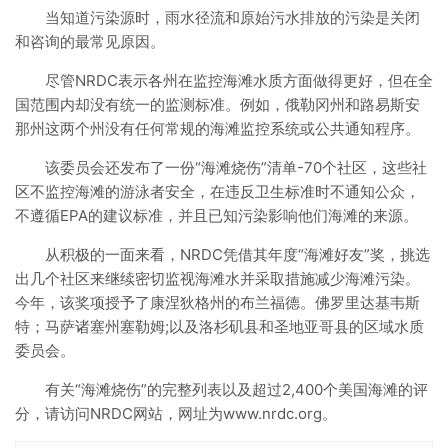
当知道污染源时，雨水径流和原始污水排放的污染是关闭
和咨询的最常见原因。
尽管NRDC表示各州在监控海滩水质方面做得更好，但在全
国范围内却没有统一的监测标准。例如，俄勒冈州和路易斯安
那州这两个州没有任何常规的海滩监控系统或公共通知程序。
该委员会还发布了一份“海滩烧伤”清单-70个社区，这些社
区不监控海滩的游泳者安全，在违反卫生标准时不通知公众，
不遵循EPA的建议标准，并且已知污染影响他们海滩的来源。
从积极的一面来看，NRDC凭借其年度“海滩好友”奖，挑选
出几个社区来继续密切监视海滩​​水并采取措施减少海滩污染。
今年，该奖项授予了康涅狄格州的布兰福德。佛罗里达基韦斯
特；马萨诸塞州塞勒姆;以及洛杉矶县和圣地亚哥县的区域水质
委员会。
有关“海滩烧伤”的完整列表以及超过2,400个美国海滩的评
分，请访问NRDC网站，网址为www.nrdc.org。