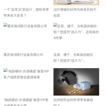
一个“反常识”的设计，能给世界
治疗便秘巨好用为啥老百姓不
带来多大改变？
知道
重庆海润医疗设备有限公司
韭菜、腰子、生蚝真的能壮
阳？想提升“战斗力”，
“独辟硒径·共谱硒篇”秦晋VIP客
抗抑郁药会给怀孕带来麻烦
户感恩答谢会圆
吗？