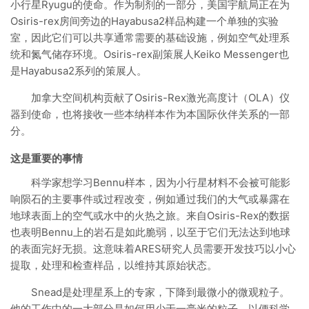
小行星Ryugu的使命。作为制剂的一部分，美国宇航局正在为
Osiris-rex房间旁边的Hayabusa2样品构建一个单独的实验
室，因此它们可以共享通常需要的基础设施，例如空气处理系
统和氮气储存环境。Osiris-rex副策展人Keiko Messenger也
是Hayabusa2系列的策展人。
加拿大空间机构贡献了Osiris-Rex激光高度计（OLA）仪
器到使命，也将接收一些本纳样本作为本国际伙伴关系的一部
分。
这是重要的事情
科学家想学习Bennu样本，因为小行星材料不会被可能影
响陨石的主要事件或过程改变，例如通过我们的大气或暴露在
地球表面上的空气或水中的火热之旅。来自Osiris-Rex的数据
也表明Bennu上的岩石是如此脆弱，以至于它们无法达到地球
的表面完好无损。这意味着ARES研究人员需要开发技巧以小心
提取，处理和检查样品，以维持其原始状态。
Snead是处理星系上的专家，下降到最微小的微观粒子。
他的工作中的一大部分是如何用少于一毫米的粒子，以便科学