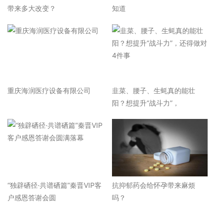
带来多大改变？
知道
重庆海润医疗设备有限公司
韭菜、腰子、生蚝真的能壮
阳？想提升“战斗力”，
“独辟硒径·共谱硒篇”秦晋VIP客
抗抑郁药会给怀孕带来麻烦
户感恩答谢会圆
吗？