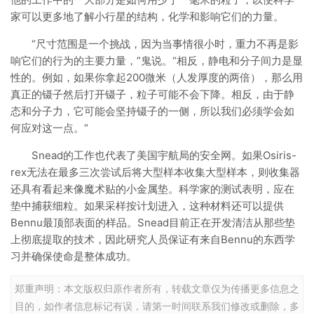
家可以更多地了解小行星的结构，化学和影响它们的力量。
“尺寸范围是一个挑战，因为当事情很小时，重力不再是影
响它们的行为的主要力量，”鬼说。“相反，静电和分子间力是显
性的。例如，如果你拿起200微米（人发厚度的两倍），那么用
真正的镊子然后打开镊子，粒子可能不会下降。相反，由于静
态和分子力，它可能会坚持镊子的一侧，所以我们必须学会如
何应对这一点。“
Snead的工作也代表了美国宇航局的安全网。如果Osiris-
rex无法在最多三次尝试后将大型样本收集大型样本，则收集器
还具有看起来像魔术贴的小金属垫。科学家的测试表明，应在
垫中捕获细粒。如果采样按计划进入，这种材料还可以提供
Bennu最顶部表面的样品。Snead目前正在开发清洁从那些垫
上彻底提取的技术，因此研究人员保证有来自Bennu的东西学
习并确保使命是整体成功。
郑重声明：本文版权归原作者所有，转载文章仅为传播更多信息之
目的，如作者信息标记有误，请第一时间联系我们修改或删除，多