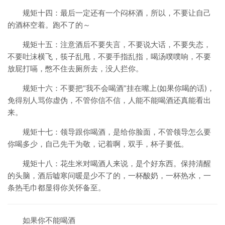
规矩十四：最后一定还有一个闷杯酒，所以，不要让自己
的酒杯空着。跑不了的～
规矩十五：注意酒后不要失言，不要说大话，不要失态，
不要吐沫横飞，筷子乱甩，不要手指乱指，喝汤噗噗响，不要
放屁打嗝，憋不住去厕所去，没人拦你。
规矩十六：不要把“我不会喝酒”挂在嘴上(如果你喝的话)，
免得别人骂你虚伪，不管你信不信，人能不能喝酒还真能看出
来。
规矩十七：领导跟你喝酒，是给你脸面，不管领导怎么要
你喝多少，自己先干为敬，记着啊，双手，杯子要低。
规矩十八：花生米对喝酒人来说，是个好东西。保持清醒
的头脑，酒后嘘寒问暖是少不了的，一杯酸奶，一杯热水，一
条热毛巾都显得你关怀备至。
如果你不能喝酒