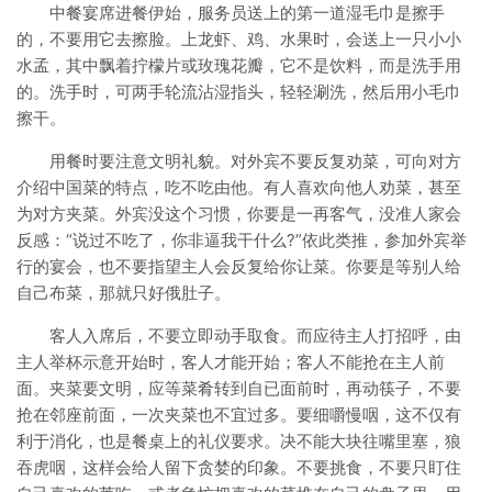
中餐宴席进餐伊始，服务员送上的第一道湿毛巾是擦手
的，不要用它去擦脸。上龙虾、鸡、水果时，会送上一只小小
水孟，其中飘着拧檬片或玫瑰花瓣，它不是饮料，而是洗手用
的。洗手时，可两手轮流沾湿指头，轻轻涮洗，然后用小毛巾
擦干。
用餐时要注意文明礼貌。对外宾不要反复劝菜，可向对方
介绍中国菜的特点，吃不吃由他。有人喜欢向他人劝菜，甚至
为对方夹菜。外宾没这个习惯，你要是一再客气，没准人家会
反感：“说过不吃了，你非逼我干什么?”依此类推，参加外宾举
行的宴会，也不要指望主人会反复给你让菜。你要是等别人给
自己布菜，那就只好俄肚子。
客人入席后，不要立即动手取食。而应待主人打招呼，由
主人举杯示意开始时，客人才能开始；客人不能抢在主人前
面。夹菜要文明，应等菜肴转到自已面前时，再动筷子，不要
抢在邻座前面，一次夹菜也不宜过多。要细嚼慢咽，这不仅有
利于消化，也是餐桌上的礼仪要求。决不能大块往嘴里塞，狼
吞虎咽，这样会给人留下贪婪的印象。不要挑食，不要只盯住