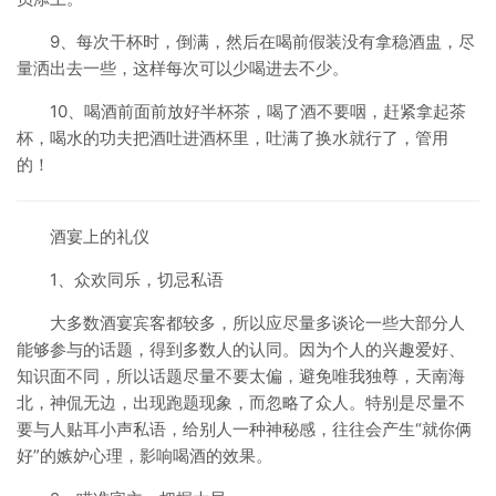
9、每次干杯时，倒满，然后在喝前假装没有拿稳酒盅，尽
量洒出去一些，这样每次可以少喝进去不少。
10、喝酒前面前放好半杯茶，喝了酒不要咽，赶紧拿起茶
杯，喝水的功夫把酒吐进酒杯里，吐满了换水就行了，管用
的！
酒宴上的礼仪
1、众欢同乐，切忌私语
大多数酒宴宾客都较多，所以应尽量多谈论一些大部分人
能够参与的话题，得到多数人的认同。因为个人的兴趣爱好、
知识面不同，所以话题尽量不要太偏，避免唯我独尊，天南海
北，神侃无边，出现跑题现象，而忽略了众人。特别是尽量不
要与人贴耳小声私语，给别人一种神秘感，往往会产生“就你俩
好”的嫉妒心理，影响喝酒的效果。