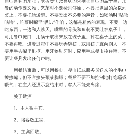
自己喜欢的莱吃，或者急忙把喜欢的菜堆在自己的盘子里。用
餐的动作要文雅，夹莱时不要碰到邻座，不要把盘里的菜拨到
桌上，不要把汤泼翻。不要发出不必要的声音，如喝汤时“咕噜
咕噜”，吃菜时嘴里“叭叭”作响，这都是粗俗的表现。不要一边
吃东西，一边和人聊天。嘴里的骨头和鱼刺不要吐在桌子上，
可用餐巾掩口，用筷子取出来放在碟子里。掉在桌子上的菜，
不要再吃。进餐过程中不要玩弄碗筷，或用筷子直向别人。不
要用手去嘴里乱抠。用牙签剔牙时，应用手或餐巾掩住嘴。不
要让餐具发出任何声响。
用餐结束后，可以用餐巾、餐巾纸或服务员送来的小毛巾
擦擦嘴，但不宜擦头颈或胸脯；餐后不要不加控制地打饱嗝或
嗳气；在主人还没示意结束时，客人不能先离席。
关于敬酒
1、主人敬主宾。
2、陪客敬主宾。
3、主宾回敬。