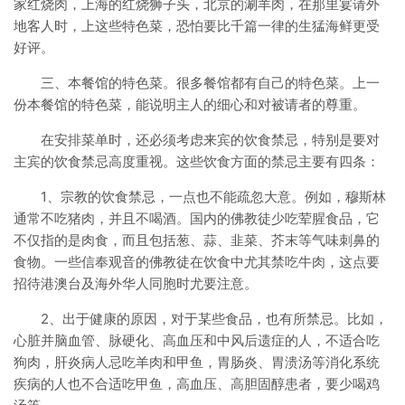
家红烧肉，上海的红烧狮子头，北京的涮羊肉，在那里宴请外
地客人时，上这些特色菜，恐怕要比千篇一律的生猛海鲜更受
好评。
三、本餐馆的特色菜。很多餐馆都有自己的特色菜。上一
份本餐馆的特色菜，能说明主人的细心和对被请者的尊重。
在安排菜单时，还必须考虑来宾的饮食禁忌，特别是要对
主宾的饮食禁忌高度重视。这些饮食方面的禁忌主要有四条：
1、宗教的饮食禁忌，一点也不能疏忽大意。例如，穆斯林
通常不吃猪肉，并且不喝酒。国内的佛教徒少吃荤腥食品，它
不仅指的是肉食，而且包括葱、蒜、韭菜、芥末等气味刺鼻的
食物。一些信奉观音的佛教徒在饮食中尤其禁吃牛肉，这点要
招待港澳台及海外华人同胞时尤要注意。
2、出于健康的原因，对于某些食品，也有所禁忌。比如，
心脏并脑血管、脉硬化、高血压和中风后遗症的人，不适合吃
狗肉，肝炎病人忌吃羊肉和甲鱼，胃肠炎、胃溃汤等消化系统
疾病的人也不合适吃甲鱼，高血压、高胆固醇患者，要少喝鸡