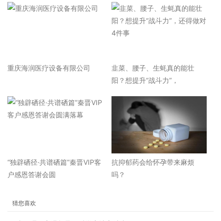
重庆海润医疗设备有限公司
韭菜、腰子、生蚝真的能壮
阳？想提升“战斗力”，
“独辟硒径·共谱硒篇”秦晋VIP客
抗抑郁药会给怀孕带来麻烦
户感恩答谢会圆
吗？
猜您喜欢