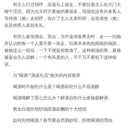
和主人打过招呼，应该马上就走，不要拉着主人在大门大
聊个没完。因为当天对方要做的事很多，现场也还有许多客人
等待他（她）去招呼，你占了主人太多时间，会造成他（她）
在其他客人面前失礼。
有些人参加酒会、茶会，当中途准备离去时，会一一问她
所认识的每一个人要不要一块走。结果本来热热闹闹的场面，
被她这么一鼓动，一下子便提前散场了。这种闹场的事，最难
被宴会主人谅解，一个有风度的人，可千万不要犯下这钟错
误。
与“喝酒”“酒桌礼仪”相关的内容推荐
喝酒时不能吃什么菜？喝酒前吃什么不容易醉
喝酒喝醉了恶心怎么办？醉酒后吃什么食物最解酒
教女白领拒绝职场陪酒应酬的十大绝招
如何拒绝喝酒？春节聚会挡酒妙招，拒绝喝酒的理由