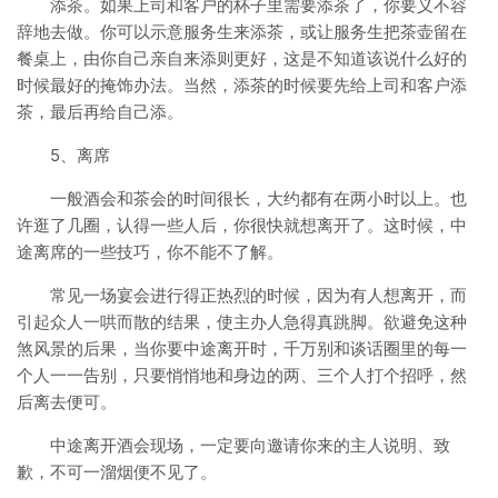
添茶。如果上司和客户的杯子里需要添茶了，你要义不容
辞地去做。你可以示意服务生来添茶，或让服务生把茶壶留在
餐桌上，由你自己亲自来添则更好，这是不知道该说什么好的
时候最好的掩饰办法。当然，添茶的时候要先给上司和客户添
茶，最后再给自己添。
5、离席
一般酒会和茶会的时间很长，大约都有在两小时以上。也
许逛了几圈，认得一些人后，你很快就想离开了。这时候，中
途离席的一些技巧，你不能不了解。
常见一场宴会进行得正热烈的时候，因为有人想离开，而
引起众人一哄而散的结果，使主办人急得真跳脚。欲避免这种
煞风景的后果，当你要中途离开时，千万别和谈话圈里的每一
个人一一告别，只要悄悄地和身边的两、三个人打个招呼，然
后离去便可。
中途离开酒会现场，一定要向邀请你来的主人说明、致
歉，不可一溜烟便不见了。