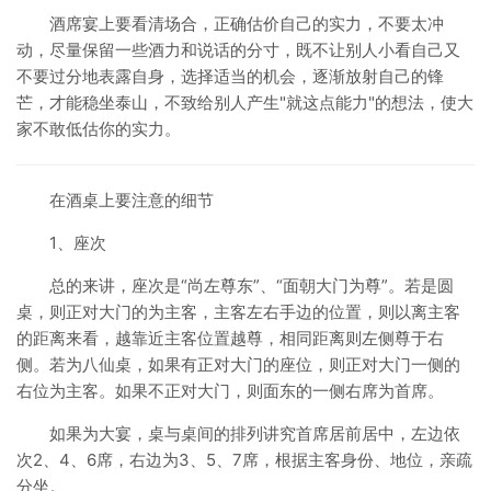
酒席宴上要看清场合，正确估价自己的实力，不要太冲
动，尽量保留一些酒力和说话的分寸，既不让别人小看自己又
不要过分地表露自身，选择适当的机会，逐渐放射自己的锋
芒，才能稳坐泰山，不致给别人产生"就这点能力"的想法，使大
家不敢低估你的实力。
在酒桌上要注意的细节
1、座次
总的来讲，座次是“尚左尊东”、“面朝大门为尊”。若是圆
桌，则正对大门的为主客，主客左右手边的位置，则以离主客
的距离来看，越靠近主客位置越尊，相同距离则左侧尊于右
侧。若为八仙桌，如果有正对大门的座位，则正对大门一侧的
右位为主客。如果不正对大门，则面东的一侧右席为首席。
如果为大宴，桌与桌间的排列讲究首席居前居中，左边依
次2、4、6席，右边为3、5、7席，根据主客身份、地位，亲疏
分坐。