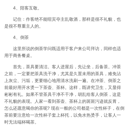
4、陪客互敬。
记住：作客绝不能喧宾夺主乱敬酒，那样是很不礼貌，也
是很不尊重主人的。
4、倒茶
这里所说的倒茶学问既适用于客户来公司拜访，同样也适
用于商务餐桌。
首先，茶具要清洁。客人进屋后，先让坐，后备茶。冲茶
之前，一定要把茶具洗干净，尤其是久置未用的茶具，难免沾
上灰尘、污垢，更要细心地用清水洗刷一遍。在冲茶、倒茶之
前最好用开水烫一下茶壶、茶杯。这样，既讲究卫生，又显得
彬彬有礼。如果不管茶具干净不干净，胡乱给客人倒茶，这是
不礼貌的表现。人家一看到茶壶、茶杯上的斑斑污迹就反胃，
怎么还愿意喝你的茶呢? 现在一般的公司都是一次性杯子，在倒
茶前要注意给一次性杯子套上杯托，以免水热烫手，让客人一
时无法端杯喝茶。