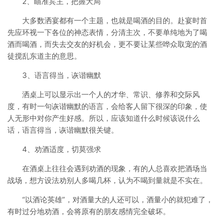
2、瞄准宾主，把握大局
大多数洒宴都有一个主题，也就是喝酒的目的。赴宴时首
先应环视一下各位的神态表情，分清主次，不要单纯地为了喝
酒而喝酒，而失去交友的好机会，更不要让某些哗众取宠的酒
徒搅乱东道主的意思。
3、语言得当，诙谐幽默
洒桌上可以显示出一个人的才华、常识、修养和交际风
度，有时一句诙谐幽默的语言，会给客人留下很深的印象，使
人无形中对你产生好感。所以，应该知道什么时候该说什么
话，语言得当，诙谐幽默很关键。
4、劝酒适度，切莫强求
在酒桌上往往会遇到劝酒的现象，有的人总喜欢把酒场当
战场，想方设法劝别人多喝几杯，认为不喝到量就是不实在。
“以酒论英雄”，对酒量大的人还可以，酒量小的就犯难了，
有时过分地劝酒，会将原有的朋友感情完全破坏。