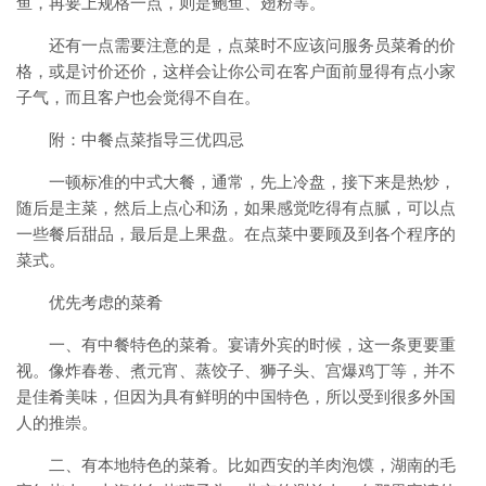
鱼，再要上规格一点，则是鲍鱼、翅粉等。
还有一点需要注意的是，点菜时不应该问服务员菜肴的价
格，或是讨价还价，这样会让你公司在客户面前显得有点小家
子气，而且客户也会觉得不自在。
附：中餐点菜指导三优四忌
一顿标准的中式大餐，通常，先上冷盘，接下来是热炒，
随后是主菜，然后上点心和汤，如果感觉吃得有点腻，可以点
一些餐后甜品，最后是上果盘。在点菜中要顾及到各个程序的
菜式。
优先考虑的菜肴
一、有中餐特色的菜肴。宴请外宾的时候，这一条更要重
视。像炸春卷、煮元宵、蒸饺子、狮子头、宫爆鸡丁等，并不
是佳肴美味，但因为具有鲜明的中国特色，所以受到很多外国
人的推崇。
二、有本地特色的菜肴。比如西安的羊肉泡馍，湖南的毛