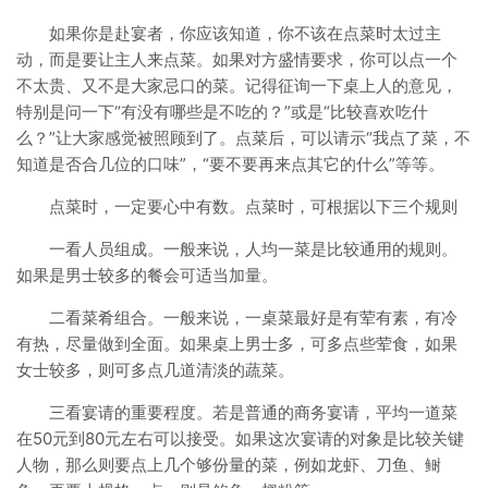
如果你是赴宴者，你应该知道，你不该在点菜时太过主
动，而是要让主人来点菜。如果对方盛情要求，你可以点一个
不太贵、又不是大家忌口的菜。记得征询一下桌上人的意见，
特别是问一下“有没有哪些是不吃的？”或是“比较喜欢吃什
么？”让大家感觉被照顾到了。点菜后，可以请示“我点了菜，不
知道是否合几位的口味”，“要不要再来点其它的什么”等等。
点菜时，一定要心中有数。点菜时，可根据以下三个规则
一看人员组成。一般来说，人均一菜是比较通用的规则。
如果是男士较多的餐会可适当加量。
二看菜肴组合。一般来说，一桌菜最好是有荤有素，有冷
有热，尽量做到全面。如果桌上男士多，可多点些荤食，如果
女士较多，则可多点几道清淡的蔬菜。
三看宴请的重要程度。若是普通的商务宴请，平均一道菜
在50元到80元左右可以接受。如果这次宴请的对象是比较关键
人物，那么则要点上几个够份量的菜，例如龙虾、刀鱼、鲥