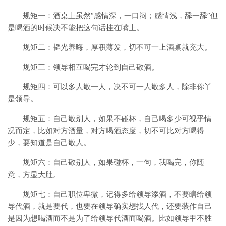
规矩一：酒桌上虽然“感情深，一口闷；感情浅，舔一舔”但
是喝酒的时候决不能把这句话挂在嘴上。
规矩二：韬光养晦，厚积薄发，切不可一上酒桌就充大。
规矩三：领导相互喝完才轮到自己敬酒。
规矩四：可以多人敬一人，决不可一人敬多人，除非你丫
是领导。
规矩五：自己敬别人，如果不碰杯，自己喝多少可视乎情
况而定，比如对方酒量，对方喝酒态度，切不可比对方喝得
少，要知道是自己敬人。
规矩六：自己敬别人，如果碰杯，一句，我喝完，你随
意，方显大肚。
规矩七：自己职位卑微，记得多给领导添酒，不要瞎给领
导代酒，就是要代，也要在领导确实想找人代，还要装作自己
是因为想喝酒而不是为了给领导代酒而喝酒。比如领导甲不胜