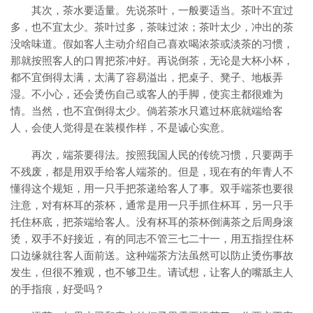
其次，茶水要适量。先说茶叶，一般要适当。茶叶不宜过
多，也不宜太少。茶叶过多，茶味过浓；茶叶太少，冲出的茶
没啥味道。假如客人主动介绍自己喜欢喝浓茶或淡茶的习惯，
那就按照客人的口胃把茶冲好。再说倒茶，无论是大杯小杯，
都不宜倒得太满，太满了容易溢出，把桌子、凳子、地板弄
湿。不小心，还会烫伤自己或客人的手脚，使宾主都很难为
情。当然，也不宜倒得太少。倘若茶水只遮过杯底就端给客
人，会使人觉得是在装模作样，不是诚心实意。
再次，端茶要得法。按照我国人民的传统习惯，只要两手
不残废，都是用双手给客人端茶的。但是，现在有的年青人不
懂得这个规矩，用一只手把茶递给客人了事。双手端茶也要很
注意，对有杯耳的茶杯，通常是用一只手抓住杯耳，另一只手
托住杯底，把茶端给客人。没有杯耳的茶杯倒满茶之后周身滚
烫，双手不好接近，有的同志不管三七二十一，用五指捏住杯
口边缘就往客人面前送。这种端茶方法虽然可以防止烫伤事故
发生，但很不雅观，也不够卫生。请试想，让客人的嘴舐主人
的手指痕，好受吗？