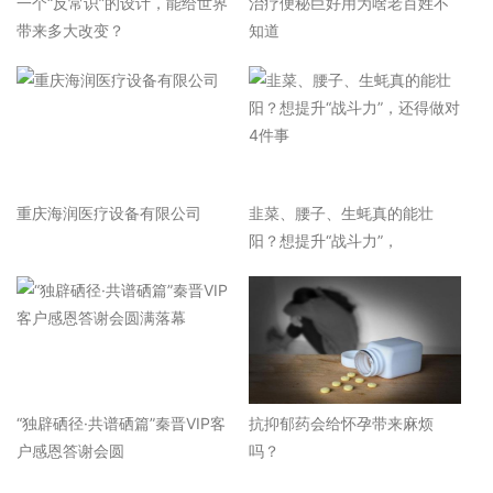
一个“反常识”的设计，能给世界
治疗便秘巨好用为啥老百姓不
带来多大改变？
知道
重庆海润医疗设备有限公司
韭菜、腰子、生蚝真的能壮
阳？想提升“战斗力”，
“独辟硒径·共谱硒篇”秦晋VIP客
抗抑郁药会给怀孕带来麻烦
户感恩答谢会圆
吗？