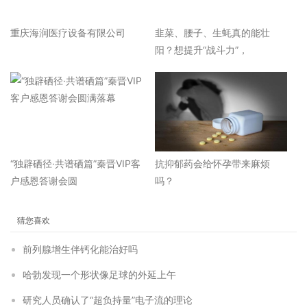
重庆海润医疗设备有限公司
韭菜、腰子、生蚝真的能壮
阳？想提升“战斗力”，
“独辟硒径·共谱硒篇”秦晋VIP客
抗抑郁药会给怀孕带来麻烦
户感恩答谢会圆
吗？
猜您喜欢
前列腺增生伴钙化能治好吗
哈勃发现一个形状像足球的外延上午
研究人员确认了“超负持量”电子流的理论