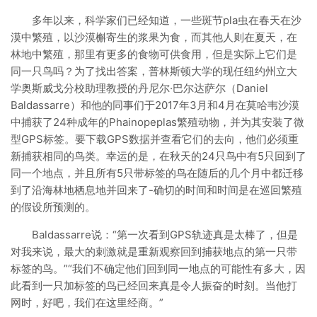
多年以来，科学家们已经知道，一些斑节pla虫在春天在沙
漠中繁殖，以沙漠槲寄生的浆果为食，而其他人则在夏天，在
林地中繁殖，那里有更多的食物可供食用，但是实际上它们是
同一只鸟吗？为了找出答案，普林斯顿大学的现任纽约州立大
学奥斯威戈分校助理教授的丹尼尔·巴尔达萨尔（Daniel
Baldassarre）和他的同事们于2017年3月和4月在莫哈韦沙漠
中捕获了24种成年的Phainopeplas繁殖动物，并为其安装了微
型GPS标签。要下载GPS数据并查看它们的去向，他们必须重
新捕获相同的鸟类。幸运的是，在秋天的24只鸟中有5只回到了
同一个地点，并且所有5只带标签的鸟在随后的几个月中都迁移
到了沿海林地栖息地并回来了-确切的时间和时间是在巡回繁殖
的假设所预测的。
Baldassarre说：“第一次看到GPS轨迹真是太棒了，但是
对我来说，最大的刺激就是重新观察回到捕获地点的第一只带
标签的鸟。”“我们不确定他们回到同一地点的可能性有多大，因
此看到一只加标签的鸟已经回来真是令人振奋的时刻。当他打
网时，好吧，我们在这里经商。”