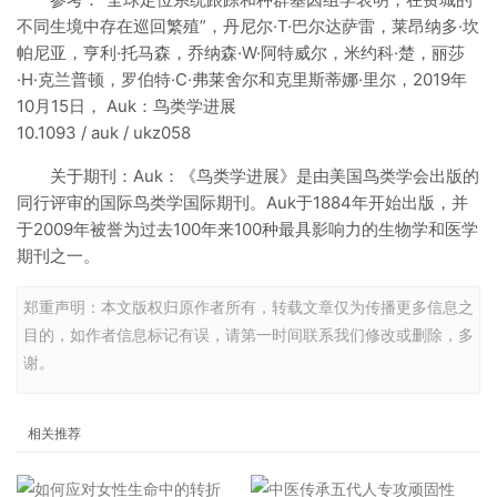
不同生境中存在巡回繁殖”，丹尼尔·T·巴尔达萨雷，莱昂纳多·坎
帕尼亚，亨利·托马森，乔纳森·W·阿特威尔，米约科·楚，丽莎
·H·克兰普顿，罗伯特·C·弗莱舍尔和克里斯蒂娜·里尔，2019年
10月15日， Auk：鸟类学进展
10.1093 / auk / ukz058
关于期刊：Auk：《鸟类学进展》是由美国鸟类学会出版的
同行评审的国际鸟类学国际期刊。Auk于1884年开始出版，并
于2009年被誉为过去100年来100种最具影响力的生物学和医学
期刊之一。
郑重声明：本文版权归原作者所有，转载文章仅为传播更多信息之
目的，如作者信息标记有误，请第一时间联系我们修改或删除，多
谢。
相关推荐