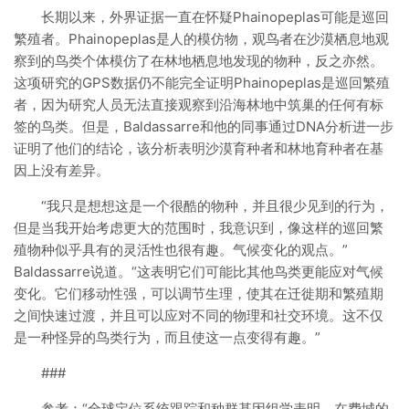
长期以来，外界证据一直在怀疑Phainopeplas可能是巡回
繁殖者。Phainopeplas是人的模仿物，观鸟者在沙漠栖息地观
察到的鸟类个体模仿了在林地栖息地发现的物种，反之亦然。
这项研究的GPS数据仍不能完全证明Phainopeplas是巡回繁殖
者，因为研究人员无法直接观察到沿海林地中筑巢的任何有标
签的鸟类。但是，Baldassarre和他的同事通过DNA分析进一步
证明了他们的结论，该分析表明沙漠育种者和林地育种者在基
因上没有差异。
“我只是想想这是一个很酷的物种，并且很少见到的行为，
但是当我开始考虑更大的范围时，我意识到，像这样的巡回繁
殖物种似乎具有的灵活性也很有趣。气候变化的观点。”
Baldassarre说道。“这表明它们可能比其他鸟类更能应对气候
变化。它们移动性强，可以调节生理，使其在迁徙期和繁殖期
之间快速过渡，并且可以应对不同的物理和社交环境。这不仅
是一种怪异的鸟类行为，而且使这一点变得有趣。”
###
参考：“全球定位系统跟踪和种群基因组学表明，在费城的