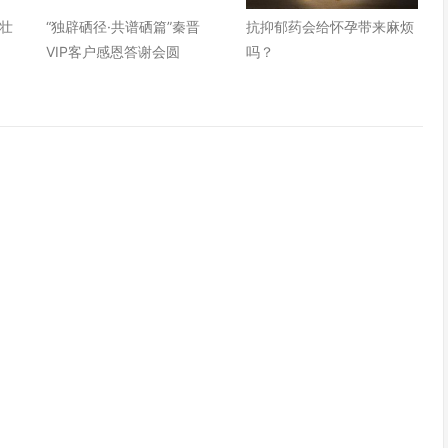
壮
“独辟硒径·共谱硒篇”秦晋
抗抑郁药会给怀孕带来麻烦
VIP客户感恩答谢会圆
吗？