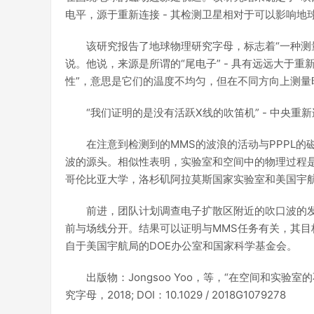
电平，源于重新连接 - 其检测卫星相对于可以影响地
该研究报告了地球物理研究字母，标志着“一种测
说。他说，来源是所谓的“尾电子” - 具有远远大于
性”，意思是它们的温度不均匀，但在不同方向上测量
“我们证明的是没有活跃X线的吹笛机” - 中央重
在注意到检测到的MMS的波浪的活动与PPPL
波的源头。相似性表明，实验室和空间中的物理过程是
哥伦比亚大学，洛杉矶阿拉莫斯国家实验室和美国宇
前进，团队计划调查电子扩散区附近的吹口波的
前与场线分开。结果可以证明与MMS任务有关，其
自于美国宇航局的DOE办公室和国家科学基金会。
出版物：Jongsoo Yoo，等，“在空间和实
究字母，2018; DOI：10.1029 / 2018G1079278