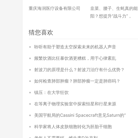
重庆海润医疗设备有限公司
韭菜、腰子、生蚝真的能
阳？想提升“战斗力”，
猜您喜欢
聆听有助于塑造太空探索未来的机器人声音
频繁饮酒比狂暴饮酒更糟糕，用于心律紊乱
射波刀的原理是什么？射波刀治疗有什么优势？
如何检查肺部肿瘤？肺部肿瘤一定是肺癌吗？
镇压：在大学狂饮
在等离子物理实验室中探索恒星和行星来源
美国宇航局的Cassini Spacecraft意见Saturn的“
科学家将人体皮肤细胞转化为胚胎干细胞
老年人不需要钙，维生素D补充剂