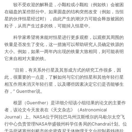
较不受欢迎的解释是，小颗粒或小颗粒（例如铁）会被困
在磁盘的某些部分中。如果圆盘的结构突然改变（例如，当恒
星的伙伴恒星经过时），由此产生的潮汐力可能会释放被困的
粒子，从而产生过多的铁，可能掉入恒星中。
科学家希望将来能对恒星进行更多观察，以观察其周围的
铁量是否发生了变化，这一措施可以帮助研究人员确定铁源的
大小。例如，如果一两年内出现的铁量大致相同，则可能表明
它来自相对大量的铁。
“目前，有关系外行星及其形成方式的研究工作很多，因
此，很重要的一点是，了解如何与它们的恒星和其他年轻行星
相互作用来消灭年轻行星，以及哪些因素决定它们是否能够生
存，” Guenther说。
根瑟（Guenther）是详细介绍该小组结果的论文的主要作
者，该论文今天发表在《天文杂志》（Astronomical
Journal）上。NASA位于阿拉巴马州汉斯维尔的马歇尔太空飞
行中心负责管理NASA华盛顿州科学任务局的Chandra计划。位
于马萨诸塞州剑桥市的史密森尼天体物理天文台控制着钱德拉