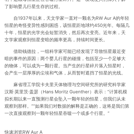
了影响婴儿行星生存的过程。
自1937年以来，天文学家一直对一颗名为RW Aur A的年轻
恒星的奇怪变异性感到困惑，该恒星距地球约450光年。每隔几
十年，恒星的光学光会短暂消失，然后再次变亮。近年来，天
文学家观察到恒星变暗的频率更高，持续时间更长。
借助钱德拉，一组科学家可能已经发现了导致恒星最近变
暗的事件的原因：两个婴儿行星的碰撞，包括至少一个足够大
的物体，可以成为一颗行星。当产生的行星碎片落入恒星时，
会产生一层厚厚的尘埃和气体，从而暂时遮挡了恒星的光线。
麻省理工学院卡夫里天体物理与空间研究所的研究科学家
汉斯·莫里茨·盖瑟（Hans Moritz Guenther）表示：“计算机模
拟长期以来一直预测行星会坠入一颗年轻的恒星，但我们从未
观察到那样。”“如果我们对数据的解释是正确的，这将是我们第
一次直接观察到一颗年轻恒星吞噬一个或多个行星。”
快速浏览RW Aur A