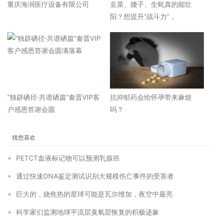
重庆海润医疗设备有限公司
韭菜、腰子、生蚝真的能壮
阳？想提升“战斗力”，
“独辟硒径·共谱硒篇”秦晋VIP客
抗抑郁药会给怀孕带来麻烦
户感恩答谢会圆
吗？
猜您喜欢
PETCT血液标记物可以预测乳腺癌
通过快速DNA鉴定测试识别大规模伤亡事件的受害者
巨大的，烧焦热的星球可能是瓦尔维加，夜空中最亮
科学家们监测地球平流层臭氧层恢复的积极迹象