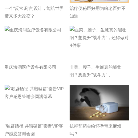
一个“反常识”的设计，能给世界
治疗便秘巨好用为啥老百姓不
带来多大改变？
知道
重庆海润医疗设备有限公司
韭菜、腰子、生蚝真的能壮
阳？想提升“战斗力”，
“独辟硒径·共谱硒篇”秦晋VIP客
抗抑郁药会给怀孕带来麻烦
户感恩答谢会圆
吗？