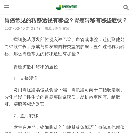
胃癌常见的转移途径有哪些？胃癌转移有哪些症状？
2021-02-10 01:38:48
来源：医生在线
瘤细胞从原发部位侵入淋巴管、血管或体腔，迁徙到他处
而继续生长，形成与原发瘤同样类型的肿瘤，整个过程称为转
移。那么胃癌常见的转移途径有哪些？
胃癌扩散和转移的途径
1、直接浸润
贲门胃底癌易侵及食管下端，胃窦癌可向十二指肠浸润。
分化差浸润性生长的胃癌突破浆膜后，易扩散至网膜、结肠、
肝、胰腺等邻近器官。
2、血行转移
发生在晚期，癌细胞进入门静脉或体循环向身体其他部位