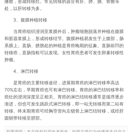
播散，形成转移灶。常见转移的器官有肝、肺、胰、骨骼等
处，以肝转移为多。
3、腹膜种植转移
当胃癌组织浸润至浆膜外后，肿瘤细胞脱落并种植在腹膜
和脏器浆膜上，形成转移结节。腹膜种植易发生于上腹部，肠
系膜上。直肠、膀胱处的种植是胃癌晚期的征象。直肠前凹的
转移癌，直肠指检可以发现。女性胃癌患者可发生卵巢转移性
肿瘤。
4、淋巴转移
是胃癌的主要转移途径，进展期胃癌的淋巴转移率高达
70%左右，早期胃癌也可有淋巴转移。胃癌的淋巴结转移率和
癌灶的浸润深度呈正相关。胃癌的淋巴结转移通常是循序逐步
渐进，但也可发生跳跃式淋巴转移，即一站无转移而第二站有
转移。终末期胃癌可经胸导管向左锁骨上淋巴结转移，或经肝
圆韧带转移至脐部。
郑重声明：本文版权归原作者所有，转载文章仅为传播更多信息之