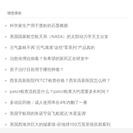
猜您喜欢
科学家生产用于透析的石墨烯膜
美国国家航空航天局（NASA）的太阳动力学天文台发
元气森林不再“元气满满”这些“零系列”产品真的
治愈埃博拉病毒？有希望的新药正在研发中
质子治疗目前用于哪些肿瘤？
西安高新医院PETCT检查价格？西安高新医院怎么样？
petct检查流程是什么？petct检查大约需要多长时间？
多动症药物：成人使用率在4年内翻了一番
美国宇航局的朱诺宇宙飞船观点'木星蓝调'
美国西海岸巨大的烟雾墙-距地球100万英里很容易看到