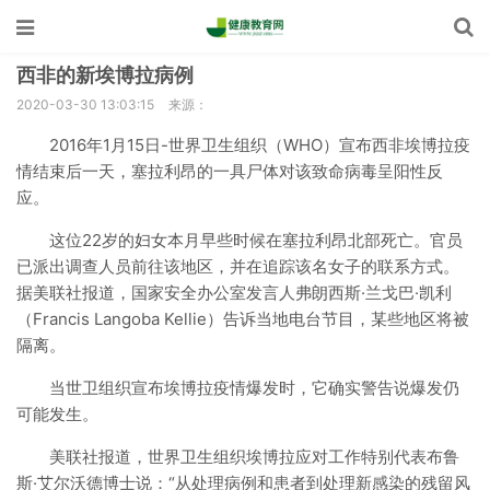
西非的新埃博拉病例
2020-03-30 13:03:15
来源：
2016年1月15日-世界卫生组织（WHO）宣布西非埃博拉疫
情结束后一天，塞拉利昂的一具尸体对该致命病毒呈阳性反
应。
这位22岁的妇女本月早些时候在塞拉利昂北部死亡。官员
已派出调查人员前往该地区，并在追踪该名女子的联系方式。
据美联社报道，国家安全办公室发言人弗朗西斯·兰戈巴·凯利
（Francis Langoba Kellie）告诉当地电台节目，某些地区将被
隔离。
当世卫组织宣布埃博拉疫情爆发时，它确实警告说爆发仍
可能发生。
美联社报道，世界卫生组织埃博拉应对工作特别代表布鲁
斯·艾尔沃德博士说：“从处理病例和患者到处理新感染的残留风