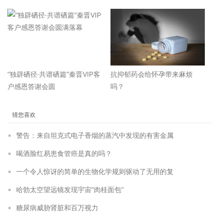
“独辟硒径·共谱硒篇”秦晋VIP客
抗抑郁药会给怀孕带来麻烦
户感恩答谢会圆
吗？
猜您喜欢
警告：来自坦克式电子香烟的蒸汽中发现的有害金属
喝酒脸红易患食管癌是真的吗？
一个令人惊讶的简单的生物化学规则驱动了无用的复
哈勃太空望远镜发现宇宙“肉桂面包”
糖尿病威胁肾脏和百万视力