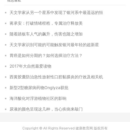
猜您喜欢
天文学家从另一个星系中发现了银河系中最遥远的恒
蒋承安：打破情绪桎梏，专属治疗释放美
随着踏板车人气的飙升，伤害也随之增加
天文学家识别可能的可能触发银河最年轻的超新星
胃癌是如何分期的？如何选择治疗方法？
2017年大自然最爱读物
西黄胶囊防治急性放射性口腔黏膜炎的疗效及相关机
新型2型糖尿病药物Onglyza获批
海洋酸化对浮游植物社区的影响
尿液的颜色呈现这几种，当心疾病来敲门
Copyright © All Rights Reserved 健康教育网 版权所有