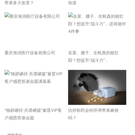
带来多大改变？
知道
重庆海润医疗设备有限公司
韭菜、腰子、生蚝真的能壮
阳？想提升“战斗力”，
“独辟硒径·共谱硒篇”秦晋VIP客
抗抑郁药会给怀孕带来麻烦
户感恩答谢会圆
吗？