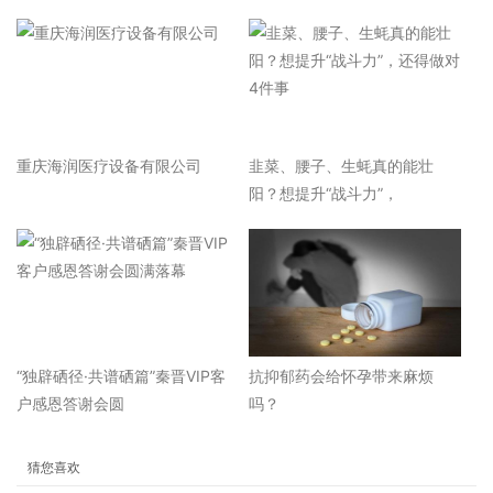
重庆海润医疗设备有限公司
韭菜、腰子、生蚝真的能壮
阳？想提升“战斗力”，
“独辟硒径·共谱硒篇”秦晋VIP客
抗抑郁药会给怀孕带来麻烦
户感恩答谢会圆
吗？
猜您喜欢