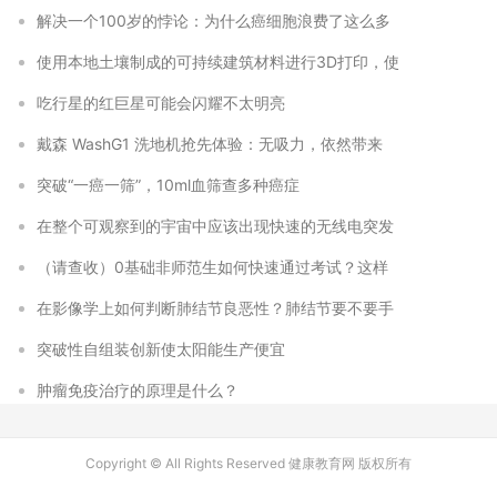
解决一个100岁的悖论：为什么癌细胞浪费了这么多
使用本地土壤制成的可持续建筑材料进行3D打印，使
吃行星的红巨星可能会闪耀不太明亮
戴森 WashG1 洗地机抢先体验：无吸力，依然带来
突破“一癌一筛”，10ml血筛查多种癌症
在整个可观察到的宇宙中应该出现快速的无线电突发
（请查收）0基础非师范生如何快速通过考试？这样
在影像学上如何判断肺结节良恶性？肺结节要不要手
突破性自组装创新使太阳能生产便宜
肿瘤免疫治疗的原理是什么？
Copyright © All Rights Reserved 健康教育网 版权所有