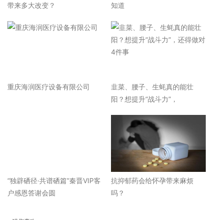
带来多大改变？
知道
重庆海润医疗设备有限公司
韭菜、腰子、生蚝真的能壮
阳？想提升“战斗力”，
“独辟硒径·共谱硒篇”秦晋VIP客
抗抑郁药会给怀孕带来麻烦
户感恩答谢会圆
吗？