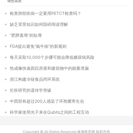
猜您喜欢
检查肺部疾病一定要用PETCT检查吗？
缺乏背景知识如何阻碍阅读理解
“肥胖羞辱”的耻辱
FDA提出避免“疯牛病”的新规则
每天采取10,000个步骤可能会降低糖尿病风险
热成像快速跟踪房屋和建筑物中的能量泄漏
浙江构建冷链食品闭环系统
疟疾研究的遗传学突破
中西部有超过200人感染了环孢菌寄生虫
科学家使用光子来在Qubits之间的工程互动
Copyright © All Rights Reserved 健康教育网 版权所有