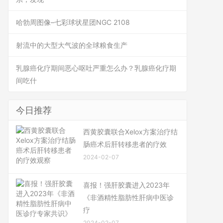
哈勃周图像–七彩球状星团NGC 2108
射流中的大型大气波的全球粮食生产
乳腺癌化疗期间恶心呕吐严重怎么办？乳腺癌化疗期
间吃什
今日推荐
西黄胶囊联合Xelox方案治疗结
肠癌术后肝转移患者的疗效
2024-02-07
喜报！强肝胶囊进入2023年
《非酒精性脂肪性肝病中医诊
疗
2024-02-07