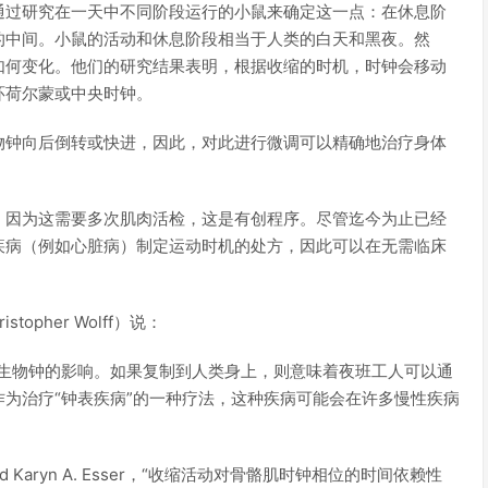
通过研究在一天中不同阶段运行的小鼠来确定这一点：在休息阶
的中间。小鼠的活动和休息阶段相当于人类的白天和黑夜。然
如何变化。他们的研究结果表明，根据收缩的时机，时钟会移动
环荷尔蒙或中央时钟。
物钟向后倒转或快进，因此，对此进行微调可以精确地治疗身体
，因为这需要多次肌肉活检，这是有创程序。尽管迄今为止已经
疾病（例如心脏病）制定运动时机的处方，因此可以在无需临床
pher Wolff）说：
的生物钟的影响。如果复制到人类身上，则意味着夜班工人可以通
为治疗“钟表疾病”的一种疗法，这种疾病可能会在许多慢性疾病
olffand Karyn A. Esser，“收缩活动对骨骼肌时钟相位的时间依赖性