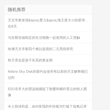
随机推荐
天文学家发现&apos;婴儿&apos;海王星大小的星球，
在8天
与在斯坦福制定的生活细胞一起使用的人工突触
哈佛天文学家四个难以捉摸的二元系统研究
秋天竟也是孩子长高的黄金期
Nebra Sky Disk的新约会使所有以前的天文解释都已
过时
ESO非常大的望远镜捕捉了骷髅和横杆星云的惊人图
像
令人惊讶的是，由AI发现的年轻银河打破了低氧记录