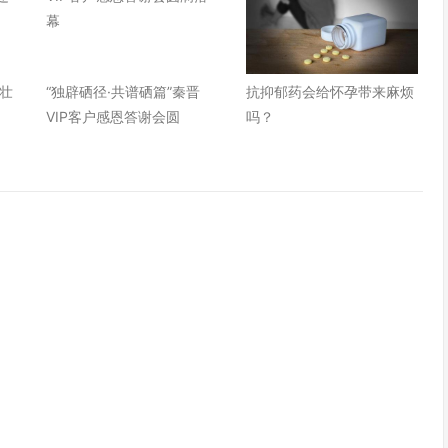
壮
“独辟硒径·共谱硒篇”秦晋
抗抑郁药会给怀孕带来麻烦
VIP客户感恩答谢会圆
吗？