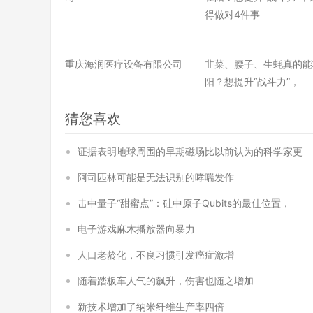
重庆海润医疗设备有限公司
韭菜、腰子、生蚝真的能
阳？想提升“战斗力”，
猜您喜欢
证据表明地球周围的早期磁场比以前认为的科学家更
阿司匹林可能是无法识别的哮喘发作
击中量子“甜蜜点”：硅中原子Qubits的最佳位置，
电子游戏麻木播放器向暴力
人口老龄化，不良习惯引发癌症激增
随着踏板车人气的飙升，伤害也随之增加
新技术增加了纳米纤维生产率四倍