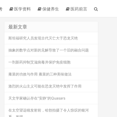
考
医学资料
保健养生
医药前言
最新文章
斯坦福研究人员发现古代灭亡大于恐龙灭绝
抽象的数学点对新的见解导致了一个旧的融合问题
一剂新药抑制艾滋病毒并保护免疫细胞
蕹菜的功效与作用 蕹菜的三种美味做法
激烈的火山主义可能在恐龙灭绝中发挥了作用
天文学家确认存在“安静”的Quasars
在太空望远镜发射前，哈勃拍摄了令人惊叹的银河
系，发现