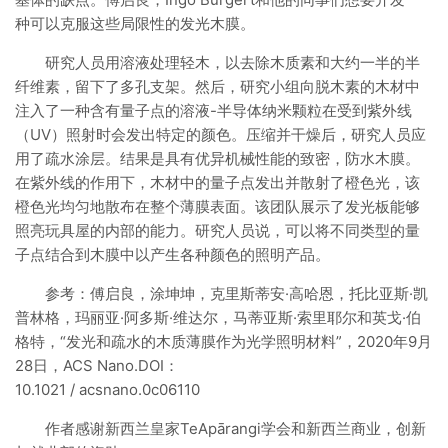
种可以克服这些局限性的发光木膜。
研究人员用溶液处理轻木，以去除木质素和大约一半的半
纤维素，留下了多孔支架。然后，研究小组向脱木素的木材中
注入了一种含有量子点的溶液-半导体纳米颗粒在受到紫外线
（UV）照射时会发出特定的颜色。压缩并干燥后，研究人员应
用了疏水涂层。结果是具有优异机械性能的致密，防水木膜。
在紫外线的作用下，木材中的量子点发出并散射了橙色光，该
橙色光均匀地散布在整个薄膜表面。该团队展示了发光板能够
照亮玩具屋的内部的能力。研究人员说，可以将不同类型的量
子点结合到木膜中以产生各种颜色的照明产品。
参考：傅启良，涂坤坤，克里斯蒂安·高哈恩，托比亚斯·凯
普林格，玛丽亚·阿多斯·维达尔，马蒂亚斯·索里耶尔和英戈·伯
格特，“发光和疏水的木质薄膜作为光学照明材料”，2020年9月
28日，ACS Nano.DOI：
10.1021 / acsnano.0c06110
作者感谢新西兰皇家TeApārangi学会和新西兰商业，创新