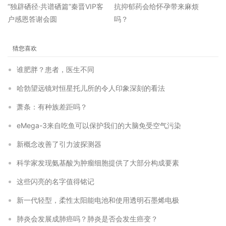
“独辟硒径·共谱硒篇”秦晋VIP客
抗抑郁药会给怀孕带来麻烦
户感恩答谢会圆
吗？
猜您喜欢
谁肥胖？患者，医生不同
哈勃望远镜对恒星托儿所的令人印象深刻的看法
萧条：有种族差距吗？
eMega-3来自吃鱼可以保护我们的大脑免受空气污染
新概念改善了引力波探测器
科学家发现氨基酸为肿瘤细胞提供了大部分构成要素
这些闪亮的名字值得铭记
新一代轻型，柔性太阳能电池和使用透明石墨烯电极
肺炎会发展成肺癌吗？肺炎是否会发生癌变？