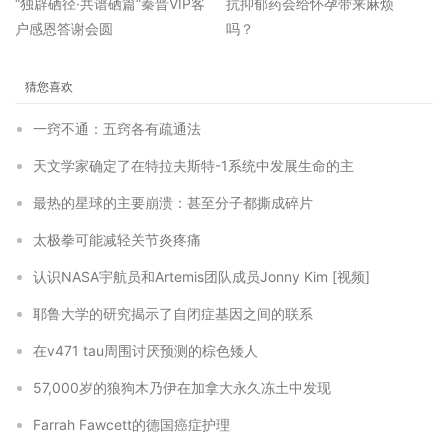
“独辟硒径·共谱硒篇”秦晋VIP客
抗抑郁药会给怀孕带来麻烦
户感恩答谢会圆
吗？
猜您喜欢
一窍不通：五窍各有疏通法
天文学家确定了在特拉夫斯特-1系统中发展生命的主
最热的星球的主要崩溃：甚至分子都撕成碎片
太极拳可能减轻关节炎疼痛
认识NASA宇航员和Artemis团队成员Jonny Kim [视频]
耶鲁大学的研究揭示了自闭症基因之间的联系
在v471 tau周围讨厌预测的棕色矮人
57,000岁的狼狗木乃伊在加拿大永久冻土中发现
Farrah Fawcett的德国癌症护理