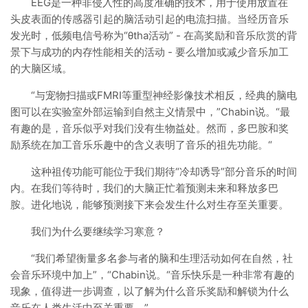
EEG是一种非侵入性的高度准确的技术，用于使用放置在
头皮表面的传感器引起的脑活动引起的电流扫描。当经历音乐
发光时，低频电信号称为“θtha活动” - 在高奖励和音乐欣赏的背
景下与成功的内存性能相关的活动 - 要么增加或减少音乐加工
的大脑区域。
“与宠物扫描或FMRI等重型神经影像技术相反，经典的脑电
图可以在实验室外部运输到自然主义情景中，”Chabin说。“最
有趣的是，音乐似乎对我们没有生物益处。然而，多巴胺和奖
励系统在加工音乐乐趣中的含义表明了音乐的祖先功能。“
这种祖传功能可能位于我们期待“冷却诱导”部分音乐的时间
内。在我们等待时，我们的大脑正忙着预测未来和释放多巴
胺。进化地说，能够预测接下来会发生什么对生存至关重要。
我们为什么要继续学习寒意？
“我们希望衡量多名参与者的脑和生理活动如何在自然，社
会音乐环境中加上”，“Chabin说。“音乐快乐是一种非常有趣的
现象，值得进一步调查，以了解为什么音乐奖励和解锁为什么
音乐在人类生活中至关重要。”