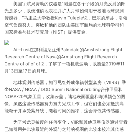
美国宇航局资助的仪器是“测量在各个阶段的月亮反射的阳
光是多少，以便准确地表征并扩大月球如何用于校准地球观测
传感器，”马里兰大学教授Kevin Tulepie说，巴尔的摩县，引领
空气鲁西努力。突厥和他的团队由美国宇航局的地球科学司和
国家标准与技术研究所（NIST）提供资金。
Air-Lusi在加利福尼亚州Palmdale的Amshstrong Flight
Research Centre of Nasa的Armstrong Flight Research
Centre of of of of 2，了解了一项机载运动，以衡量2019年11
月13日至17日的月球。
地球观测传感器，如可见红外成像辐射型套房（VIIRS）乘
坐NASA / NOAA / DOD Suomi National orbiting合作卫星和
NOAA-20气象卫星，收集云盖，陆地表面覆盖和海洋颜色的图
像。虽然这些传感器努力努力完成工作，但它们也必须抵抗高
能粒子并承受紫外线，随着时间的推移，这会降低其传感器。
为了考虑灵敏度的任何变化，VIIR和其他卫星仪器通过查看
已知引用并比较最近的外观与之前的视图的比较来校准其传感