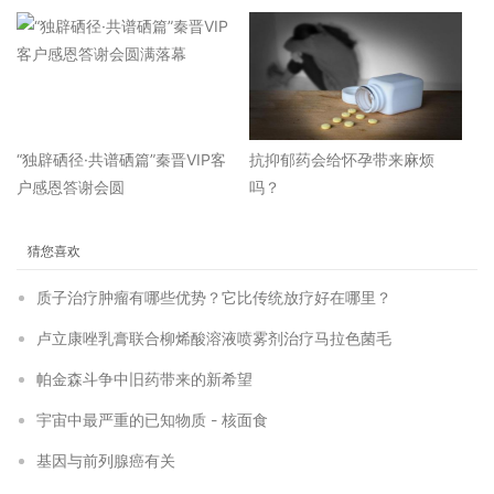
“独辟硒径·共谱硒篇”秦晋VIP客
抗抑郁药会给怀孕带来麻烦
户感恩答谢会圆
吗？
猜您喜欢
质子治疗肿瘤有哪些优势？它比传统放疗好在哪里？
卢立康唑乳膏联合柳烯酸溶液喷雾剂治疗马拉色菌毛
帕金森斗争中旧药带来的新希望
宇宙中最严重的已知物质 - 核面食
基因与前列腺癌有关