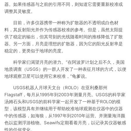
器。如果传感器与之前的引用不同，则知道它需要重新校准或
调整其灵敏度。
目前，许多仪器携带一种称为扩散器的不透明或白色材
料，其反射阳光并作为传感器校准的参考。但是，虽然太阳提
供了稳定的输出，但其苛刻的光线随着时间的推移降低了扩散
器。另一方面，月亮是理想的扩散器，因为它的阳光反射率是
稳定的，更类似于地球的亮度。
科学家们渴望月亮的潜力。“在阿波罗计划之后不久，美国
地质调查（USGS）的一群人开发了一种表征月球的方式，以便
地球观察卫星可以使用它来校准，”龟爹说。
USGS机器人月球天文台（ROLO）在亚利桑那州
Flagstaff，每月从1995年到2003年测量月亮。USGS的科学家
汤姆石头和USGS的前科学家一起开发了一种基于ROLO的模
型，该模型具有并继续用于帮助校准地球观测在仪器中的仪器
中的传感器，如海狼，从1997年到2010年运营。并测量海洋颜
色以监测浮游植物。Seawifs定期看着月亮，以记录其仪器敏感
性的任何变化。