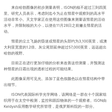
来自哈勃图像的初步测量表明，ISON的核不超过三到四英
里。研究人员表示，考虑到迄今为止在彗星中观察到的高水平
活动非常小。天文学家正在使用这些图像来测量该彗星的活动
水平，并限制核的大小，以便在11月28日之前撇去彗星的活
动。
彗星的尘土飞扬的昏迷或彗星的头部约为3,100英里，或澳
大利亚宽度的1.2倍。灰尘尾部延伸超过57,000英里，远远超出
哈勃的视野。
目前正在进行更加仔细的分析来改善这些测量，并预测这
种彗星的日霜出现的透析过程的可能结果。
此图像采用可见光。添加了蓝色假颜色以在彗星结构中带
出细节。
ISON代表国际科学光学网络，该网络是一群在十个国家组
织用于在太空中检测，监控和跟踪物体的一个观察者。ISON由
Keldysh应用数学研究所管理，是俄罗斯科院的一部分。