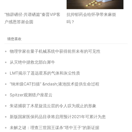
“独辟硒径·共谱硒篇”秦晋VIP客
抗抑郁药会给怀孕带来麻烦
户感恩答谢会圆
吗？
猜您喜欢
物理学家在量子机械系统中获得前所未有的可见性
从灭绝中拯救北部白犀牛
LMT揭示了遥远星系的气体和灰尘性质
“纳米级CAT扫描” &ndash;液池技术提供生命过程
Spitzer观测猎户座星云
朱诺捕获了木星旋流云层的令人叹为观止的形象
新版国家医保药品目录将启用预计2021年可累计为患
未解之谜：理查三世国王谋杀“塔中王子”的新证据