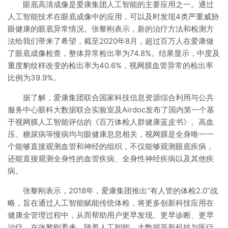
眼底高清成像是爱康集团人工智能的主要应用之一。通过
人工智能技术在眼底成像中的应用，可以及时发现4类严重威胁
眼健康的眼底异常情况。张黎刚表示，新的治疗方法和检测方
法给我们带来了希望，截至2020年8月，超过百万人在爱康做
了眼底成像检查，整体异常检出率为74.8%。结果显示，中度及
重度豹纹样改变的检出率为40.6%，视网膜血管异常的检出率
比例为39.9%。
据了解，爱康集团联合国家科技信息资源综合利用与公共
服务中心眼科大数据联合实验室及Airdoc发布了国内第一个基
于视网膜人工智能评估的《百万体检人群健康蓝皮书》。高血
压、糖尿病等慢病均与眼健康息息相关，视网膜是全身唯一一
个能够直接观测血管和神经的组织，不仅能够观测眼底疾病，
还能直接观测全身性的血管疾病、全身性神经疾病以及其他疾
病。
张黎刚表示，2018年，爱康集团推出“有人管的体检2.0”战
略，旨在通过人工智能赋能传统体检，将更多创新科技应用在
健康全管理过程中，从而帮助用户更早发现、更早诊断、更早
治疗。在张黎刚看来，随着人工智能、大数据等新科技与医疗