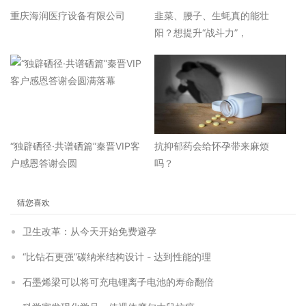
重庆海润医疗设备有限公司
韭菜、腰子、生蚝真的能壮
阳？想提升“战斗力”，
“独辟硒径·共谱硒篇”秦晋VIP客
抗抑郁药会给怀孕带来麻烦
户感恩答谢会圆
吗？
猜您喜欢
卫生改革：从今天开始免费避孕
“比钻石更强”碳纳米结构设计 - 达到性能的理
石墨烯梁可以将可充电锂离子电池的寿命翻倍