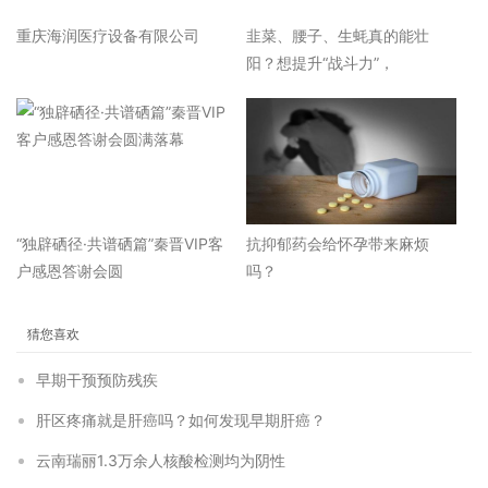
重庆海润医疗设备有限公司
韭菜、腰子、生蚝真的能壮
阳？想提升“战斗力”，
“独辟硒径·共谱硒篇”秦晋VIP客
抗抑郁药会给怀孕带来麻烦
户感恩答谢会圆
吗？
猜您喜欢
早期干预预防残疾
肝区疼痛就是肝癌吗？如何发现早期肝癌？
云南瑞丽1.3万余人核酸检测均为阴性