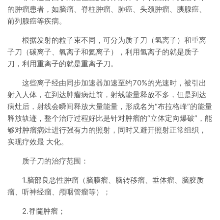
的肿瘤患者，如脑瘤、脊柱肿瘤、肺癌、头颈肿瘤、胰腺癌、
前列腺癌等疾病。
根据发射的粒子束不同，可分为质子刀（氢离子）和重离
子刀（碳离子、氧离子和氦离子），利用氢离子的就是质子
刀，利用重离子的就是重离子刀。
这些离子经由同步加速器加速至约70%的光速时，被引出
射入人体，在到达肿瘤病灶前，射线能量释放不多，但是到达
病灶后，射线会瞬间释放大量能量，形成名为“布拉格峰”的能量
释放轨迹，整个治疗过程好比是针对肿瘤的“立体定向爆破”，能
够对肿瘤病灶进行强有力的照射，同时又避开照射正常组织，
实现疗效最 大化。
质子刀的治疗范围：
1.脑部良恶性肿瘤（脑膜瘤、脑转移瘤、垂体瘤、脑胶质
瘤、听神经瘤、颅咽管瘤等）；
2.脊髓肿瘤；