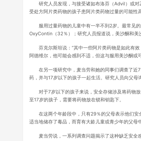
研究人员发现，与接受诸如布洛芬（Advil）或对
受处方阿片类药物的孩子患阿片类药物过量的可能性高
服用过量药物的儿童中有一半不到2岁。最常见的
OxyContin（32％）；研究人员报道说，美沙酮和美
芬克尔斯坦说：“其中一些阿片类药物是如此有效
阿德维尔，他可能会感到不适，但这与服用美沙酮或可
在另一项研究中，麦当劳和她的同事们调查了近7
药，并与17岁以下的孩子一起生活。研究人员向父母
对于7岁以下的孩子来说，安全存储涉及将药物放
至17岁的孩子，需要将药物放在锁和钥匙下。
在这两个年龄段中，只有29％的父母表示他们安
适当地储存了毒品，而育有大龄儿童或青少年的父母中
麦当劳说，一系列调查问题揭示了这种缺乏安全