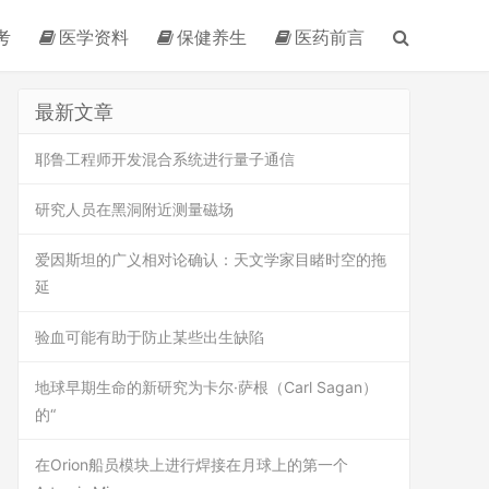
考
医学资料
保健养生
医药前言
最新文章
耶鲁工程师开发混合系统进行量子通信
研究人员在黑洞附近测量磁场
爱因斯坦的广义相对论确认：天文学家目睹时空的拖
延
验血可能有助于防止某些出生缺陷
地球早期生命的新研究为卡尔·萨根（Carl Sagan）
的“
在Orion船员模块上进行焊接在月球上的第一个