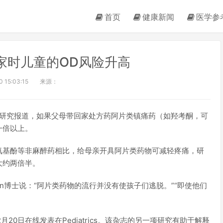
首页
健康新闻
医学参
家时儿童的OD风险升高
 15:03:15
来源：
项新研究报道，如果父母带回家处方药阿片类镇痛药（如羟考酮，可
一倍以上。
氨基酚等非麻醉药相比，给母亲开具阿片类药物可减轻疼痛，研
大约两倍半。
stein博士说：“阿片类药物的流行并没有使孩子们逃脱。”“即使他们
2月20日在线发表在Pediatrics。该杂志的另一项研究有助于解释