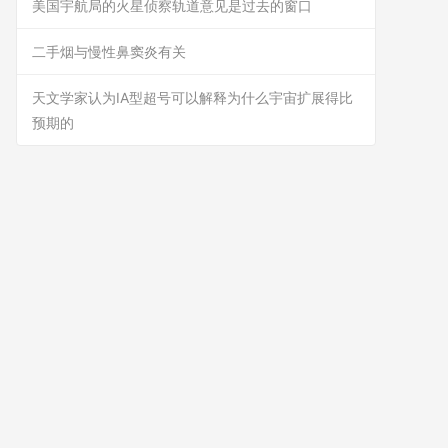
美国宇航局的火星侦察轨道意见是过去的窗口
二手烟与慢性鼻窦炎有关
天文学家认为IA型超号可以解释为什么宇宙扩展得比
预期的