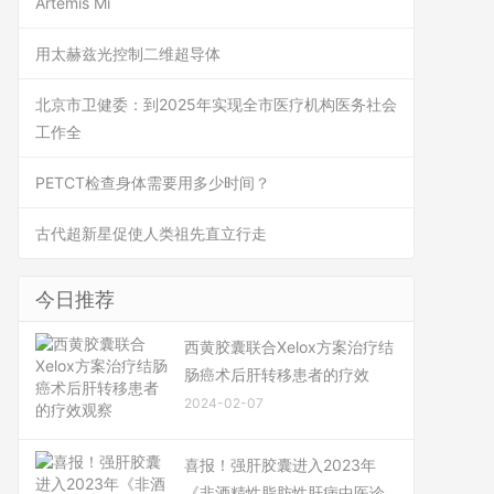
Artemis Mi
用太赫兹光控制二维超导体
北京市卫健委：到2025年实现全市医疗机构医务社会
工作全
PETCT检查身体需要用多少时间？
古代超新星促使人类祖先直立行走
今日推荐
西黄胶囊联合Xelox方案治疗结
肠癌术后肝转移患者的疗效
2024-02-07
喜报！强肝胶囊进入2023年
《非酒精性脂肪性肝病中医诊