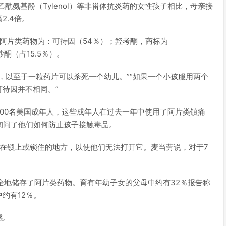
乙酰氨基酚（Tylenol）等非甾体抗炎药的女性孩子相比，母亲接
2.4倍。
阿片类药物为：可待因（54％）；羟考酮，商标为
沙酮（占15.5％）。
，以至于一粒药片可以杀死一个幼儿。”“如果一个小孩服用两个
待因并不相同。”
00名美国成年人，这些成年人在过去一年中使用了阿片类镇痛
询问了他们如何防止孩子接触毒品。
在锁上或锁住的地方，以使他们无法打开它。麦当劳说，对于7
全地储存了阿片类药物。育有年幼子女的父母中约有32％报告称
约有12％。
感。