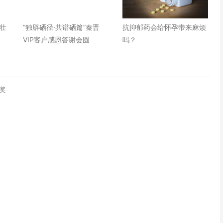
壮
“独辟硒径·共谱硒篇”秦晋
抗抑郁药会给怀孕带来麻烦
VIP客户感恩答谢会圆
吗？
破奖