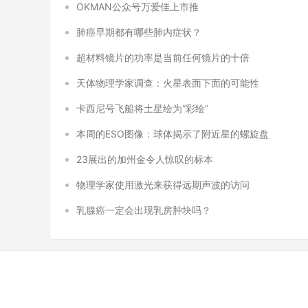
OKMAN公众号万爱佳上市推
肺癌早期都有哪些肺内症状？
超材料镜片的功率是当前任何镜片的十倍
天体物理学家调查：火星表面下面的可能性
卡西尼号飞船将土星绘为“彩绘”
本周的ESO图像：球体揭示了附近星的螺旋盘
23展出的加州金令人惊叹的标本
物理学家使用激光来获得远期声波的访问
乳腺癌一定会出现乳房肿块吗？