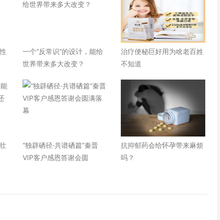
性
一个“反常识”的设计，能给
治疗便秘巨好用为啥老百姓
世界带来多大改变？
不知道
壮
“独辟硒径·共谱硒篇”秦晋
抗抑郁药会给怀孕带来麻烦
VIP客户感恩答谢会圆
吗？