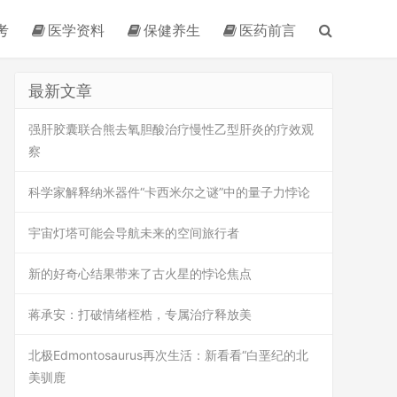
考
医学资料
保健养生
医药前言
最新文章
强肝胶囊联合熊去氧胆酸治疗慢性乙型肝炎的疗效观
察
科学家解释纳米器件“卡西米尔之谜”中的量子力悖论
宇宙灯塔可能会导航未来的空间旅行者
新的好奇心结果带来了古火星的悖论焦点
蒋承安：打破情绪桎梏，专属治疗释放美
北极Edmontosaurus再次生活：新看看“白垩纪的北
美驯鹿