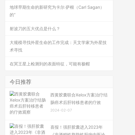
地球早期生命的新研究为卡尔·萨根（Carl Sagan）
的“
射波刀的五大优点是什么？
大规模寻找外星生命的工作完成：天文学家为外星技
术寻找
在冥王星上检测到的表面特征，可能有极帽
今日推荐
西黄胶囊联合Xelox方案治疗结
肠癌术后肝转移患者的疗效
2024-02-07
喜报！强肝胶囊进入2023年
《非酒精性脂肪性肝病中医诊