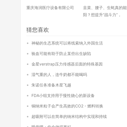
重庆海润医疗设备有限公司
韭菜、腰子、生蚝真的能
阳？想提升“战斗力”，
猜您喜欢
神秘的生态系统可以将线索纳入外国生活
验血可能有助于防止某些出生缺陷
金星verstrap压力传感器后面的特殊基因
湿气重的人，连牛奶都不能喝吗
朱诺任务准备木星飞越
FDA小组支持用于慢性烧心的新设备
铜纳米粒子会产生高效的CO2 - 燃料转换
超吸附可以在简单的纳米结构中实现和持续
睡觉吧：你会做得更好