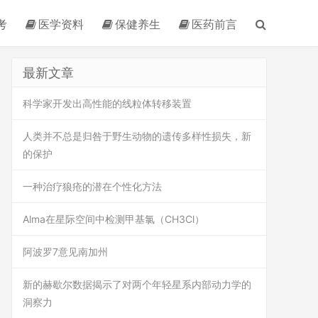
考
医学资料
保健养生
医药前言
最新文章
科学家开发出高性能的线粒体转移装置
人类并不总是归咎于野生动物的遗传多样性损失，新
的保护
一种治疗狼疮的潜在个性化方法
Alma在星际空间中检测甲基氯（CH3Cl）
阿波罗7意见南加州
新的赫歇尔数据揭示了对两个年轻星系内部动力学的
洞察力