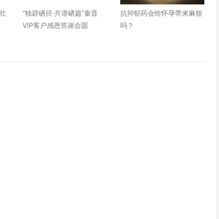
壮
“独辟硒径·共谱硒篇”秦晋
抗抑郁药会给怀孕带来麻烦
VIP客户感恩答谢会圆
吗？