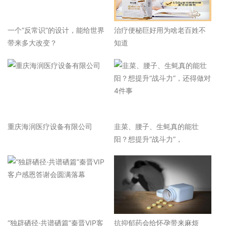
一个“反常识”的设计，能给世界
治疗便秘巨好用为啥老百姓不
带来多大改变？
知道
重庆海润医疗设备有限公司
韭菜、腰子、生蚝真的能壮
阳？想提升“战斗力”，
“独辟硒径·共谱硒篇”秦晋VIP客
抗抑郁药会给怀孕带来麻烦