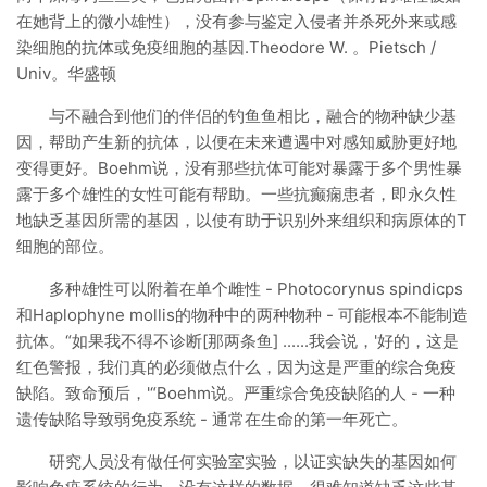
在她背上的微小雄性），没有参与鉴定入侵者并杀死外来或感
染细胞的抗体或免疫细胞的基因.Theodore W. 。Pietsch /
Univ。华盛顿
与不融合到他们的伴侣的钓鱼鱼相比，融合的物种缺少基
因，帮助产生新的抗体，以便在未来遭遇中对感知威胁更好地
变得更好。Boehm说，没有那些抗体可能对暴露于多个男性暴
露于多个雄性的女性可能有帮助。一些抗癫痫患者，即永久性
地缺乏基因所需的基因，以使有助于识别外来组织和病原体的T
细胞的部位。
多种雄性可以附着在单个雌性 - Photocorynus spindicps
和Haplophyne mollis的物种中的两种物种 - 可能根本不能制造
抗体。“如果我不得不诊断[那两条鱼] ......我会说，'好的，这是
红色警报，我们真的必须做点什么，因为这是严重的综合免疫
缺陷。致命预后，'“Boehm说。严重综合免疫缺陷的人 - 一种
遗传缺陷导致弱免疫系统 - 通常在生命的第一年死亡。
研究人员没有做任何实验室实验，以证实缺失的基因如何