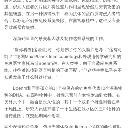
胞，识别入侵者的片段并将这些片作用呈现给然后安装攻击的
其他细胞。在另一种防御线中，称为抗体的蛋白质与侵入者结
合，以标记它们被免疫系统去除。在器官移植中，这种反应会
导致新器官失败。
深海钓鱼鱼的缺失基因涉及制作这些系统的工作。
“当你看看[这些鱼]时，你划伤了你的头脑并思考，”这有可
能？“”德国Max Planck Immicobiology和外观遗传学研究所的
免疫医学家托马斯Boehm说。在人类中，由于自适应免疫系
统，往往难以找到器官移植的正确匹配，“但这些生物似乎在不
知道发生了什么时这样做。”
Boehm和同事孤立的31个被保存的钓鱼鱼代表10个深海物
种的DNA。在四种物种中，雄性只暂时向女性附加到女性。在
另外六个中，融合是永久性的，其中一个或多个雄性附着在单
个雌性上。研究人员还扫描了一个生活在浅水区的三种物种的
遗传蓝图，在交配期间不附着。
两个深海钓鱼鱼类，包括光菌体Spindiceps（保存的雌性被贴