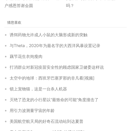
户感恩答谢会圆
吗？
猜您喜欢
诱饵药物允许成人小鼠的大脑形成新的突触
与Theta，2020年为最名字的大西洋风暴设置记录
藕节花生衣炖瘦肉
打消群众对新冠疫苗安全性的顾虑国家卫健委这样说
太空中的地球：西班牙巴塞罗那的非凡看[视频]
锁上宠物猫，这是一台杀人机器
灭绝了恐龙的小行星以“最致命的可能”角度撞击了
用引力波测量宇宙的年龄
美国航空航天局的好奇石流动站到达夏普