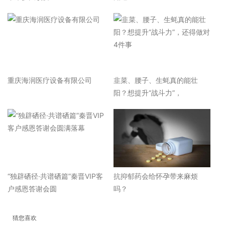
重庆海润医疗设备有限公司
韭菜、腰子、生蚝真的能壮
阳？想提升“战斗力”，
“独辟硒径·共谱硒篇”秦晋VIP客
抗抑郁药会给怀孕带来麻烦
户感恩答谢会圆
吗？
猜您喜欢