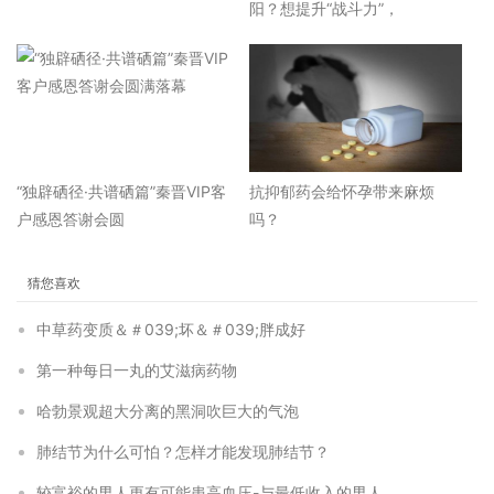
阳？想提升“战斗力”，
“独辟硒径·共谱硒篇”秦晋VIP客
抗抑郁药会给怀孕带来麻烦
户感恩答谢会圆
吗？
猜您喜欢
中草药变质＆＃039;坏＆＃039;胖成好
第一种每日一丸的艾滋病药物
哈勃景观超大分离的黑洞吹巨大的气泡
肺结节为什么可怕？怎样才能发现肺结节？
较富裕的男人更有可能患高血压-与最低收入的男人