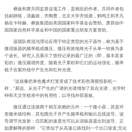
彝族和萧共同监督这项工作，是相应的作者。共同作者包
括郝静陈，清鑫姬，齐陶曹，北京大学齐煌龚，鹤鸣王和齐凡
杨在卡特赫。彝族集团由美国国家科学基金会赞助。萧群由中
国国家自然科学基金和中国的国家重点研发方案资助。
该团队将混沌理论应用于特定类型的光子器件，称为基于
微谐振器的频率梳或微压。微压有效地将光子从单一转换为多
个波长。研究人员展示了曾经记录的最广泛的（即，最丰富多
彩的）微压频谱跨度。随着光子累积和它们的运动强化，频率
梳子在紫外线中产生光和红外光谱。
“这就像把单色魔术灯笼变成了技术彩色薄膜投影机一
样，”易说。从光子产生的广谱的光谱增加了其在光谱，光学时
钟和天文学校准中的有用性，以寻找外部基板。
微压通过连接两个相互依赖的元件：一个微小器，其是环
形微米级结构，其包围光子并产生频率梳和输出总线波导。波
导调节光发射：仅匹配的速度光可以从谐振器退出到波导。正
如萧解释的那样，“它类似于从高速公路找到一个出口坡道;无论