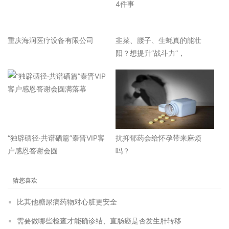
重庆海润医疗设备有限公司
韭菜、腰子、生蚝真的能壮
阳？想提升“战斗力”，
“独辟硒径·共谱硒篇”秦晋VIP客
抗抑郁药会给怀孕带来麻烦
户感恩答谢会圆
吗？
猜您喜欢
比其他糖尿病药物对心脏更安全
需要做哪些检查才能确诊结、直肠癌是否发生肝转移