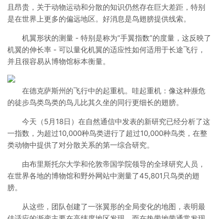
且昂贵，关于动物运动和分散的知识仍然存在巨大差距，特别
是在世界上更多的偏远地区。好消息是鸟翅膀提供线索。
机翼形状的测量 - 特别是称为“手翼指数”的度量，这反映了
机翼的伸长率 - 可以量化机翼的适应性如何适用于长途飞行，
并且很容易从博物馆标本衡量。
在德克萨斯州的飞行中的起重机。哇起重机：像这种濒危
的徒步鸟类鸟类的鸟儿比其久坐的同行更细长的翅膀。
今天（5月18日）在自然通信中发表的新研究已经分析了这
一指数，为超过10,000种鸟类进行了超过10,000种鸟类，在整
类动物中提供了对分散关系的第一综合研究。
由布里斯托尔大学和伦敦帝国学院领导的全球研究人员，
在世界各地的博物馆和野外网站中测量了45,801只鸟类的翅
膀。
从这些，团队创建了一张翼形的全局变化的地图，表明最
佳适应的渐变主要在高纬度地区发现，而在热带地带通常发现