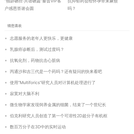
“独辟硒径·共谱硒篇”秦晋VIP客
抗抑郁药会给怀孕带来麻烦
户感恩答谢会圆
吗？
猜您喜欢
志愿服务的老年人更快乐，更健康
乳腺癌诊断后，测试过度吗？
抗氧化剂，药物抗击心脏病
丙通沙和吉三代是一个药吗？还有疑问的快来看吧
使用“Multiforics”研究人员对计算机处理进行了
寂寞对大脑不利
微生物学家发现饲养金属的细菌，结束了一个世纪长
伯克利研究人员创造了第一个可溶性2D超分子有机框
数百万分子在3D中的实时运动